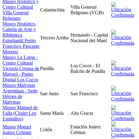
Museo Histórico y
Centro Cultural
Villa General
Calamuchita
Villa General
Belgrano (VGB)
Belgrano
Museo Histórico,
Galería de Arte y
Biblioteca
Hernando - Capital
Tercero Arriba
Estudiantil Perito
Nacional del Maní
Francisco Pascasio
Moreno
Museo La Loma -
Centro Cultural
Los Cocos - El
Victoria Crenna de
Punilla
Balcón de Punilla
Majorel - Punto
Digital Los Cocos
Museo Malvinas
Argentinas - Sede
San Justo
San Francisco
Héroes de
Malvinas
Museo Manuel de
Falla (Chalet Los
Santa María
Alta Gracia
Espinillos)
Museo Miguel
Estación Juárez
Colón
Juárez Celman
Celman