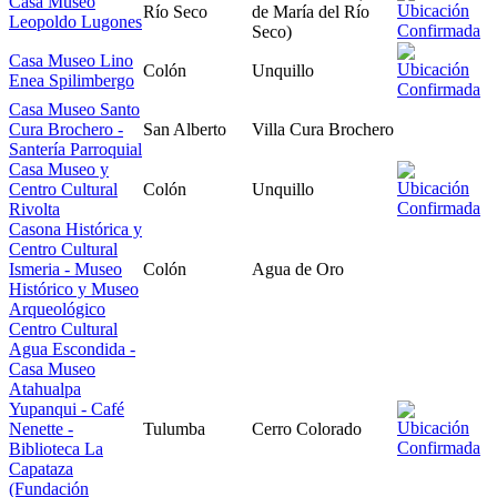
Casa Museo
Río Seco
de María del Río
Leopoldo Lugones
Seco)
Casa Museo Lino
Colón
Unquillo
Enea Spilimbergo
Casa Museo Santo
Cura Brochero -
San Alberto
Villa Cura Brochero
Santería Parroquial
Casa Museo y
Centro Cultural
Colón
Unquillo
Rivolta
Casona Histórica y
Centro Cultural
Ismeria - Museo
Colón
Agua de Oro
Histórico y Museo
Arqueológico
Centro Cultural
Agua Escondida -
Casa Museo
Atahualpa
Yupanqui - Café
Nenette -
Tulumba
Cerro Colorado
Biblioteca La
Capataza
(Fundación