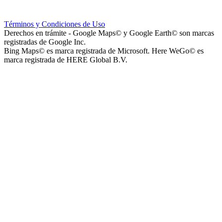
Instituto La Santísima Trinidad - Nivel Primario
Términos y Condiciones de Uso
Derechos en trámite - Google Maps© y Google Earth© son marcas
registradas de Google Inc.
Bing Maps© es marca registrada de Microsoft. Here WeGo© es
marca registrada de HERE Global B.V.
Instituto La Santísima Trinidad - Nivel Inicial
Instituto Nuestra Señora de Loreto (Nuestra Señora de Loreto -
Nivel Secundario)
Colegio Nuestra Señora de Loreto (Nuestra Señora de Loreto -
Nivel Primario)