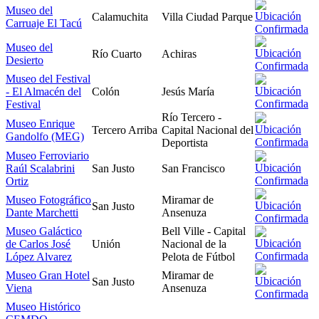
Museo del
Calamuchita
Villa Ciudad Parque
Carruaje El Tacú
Museo del
Río Cuarto
Achiras
Desierto
Museo del Festival
- El Almacén del
Colón
Jesús María
Festival
Río Tercero -
Museo Enrique
Tercero Arriba
Capital Nacional del
Gandolfo (MEG)
Deportista
Museo Ferroviario
Raúl Scalabrini
San Justo
San Francisco
Ortiz
Museo Fotográfico
Miramar de
San Justo
Dante Marchetti
Ansenuza
Museo Galáctico
Bell Ville - Capital
de Carlos José
Unión
Nacional de la
López Alvarez
Pelota de Fútbol
Museo Gran Hotel
Miramar de
San Justo
Viena
Ansenuza
Museo Histórico