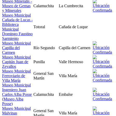
Museo Mineralis -
Museo de Gemas
Calamuchita
La Cumbrecita
y Minerales
Museo Municipal
Cañada de Lucas -
Biblioteca
Totoral
Cañada de Luque
Municipal
Domingo Faustino
Sarmiento
Museo Municipal
Capilla del
Río Segundo
Capilla del Carmen
Carmen
Museo Municipal
Capitán Juan de
Punilla
Valle Hermoso
Zevallos
Museo Municipal
General San
Ferroviario de
Villa María
Martín
Villa María
Museo Municipal
Ingeniero Juan
Carlos Alba Posse
Calamuchita
Embalse
(Museo Alba
Posse)
Museo Municipal
General San
Malvinas
Villa María
Martín