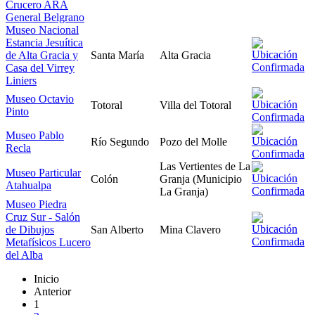
Crucero ARA
General Belgrano
Museo Nacional
Estancia Jesuítica
de Alta Gracia y
Santa María
Alta Gracia
Casa del Virrey
Liniers
Museo Octavio
Totoral
Villa del Totoral
Pinto
Museo Pablo
Río Segundo
Pozo del Molle
Recla
Las Vertientes de La
Museo Particular
Colón
Granja (Municipio
Atahualpa
La Granja)
Museo Piedra
Cruz Sur - Salón
de Dibujos
San Alberto
Mina Clavero
Metafísicos Lucero
del Alba
Inicio
Anterior
1