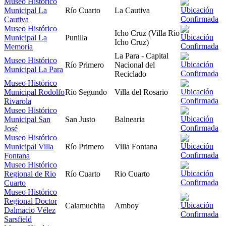
Museo Histórico
Municipal La
Río Cuarto
La Cautiva
Cautiva
Museo Histórico
Icho Cruz (Villa Río
Municipal La
Punilla
Icho Cruz)
Memoria
La Para - Capital
Museo Histórico
Río Primero
Nacional del
Municipal La Para
Reciclado
Museo Histórico
Municipal Rodolfo
Río Segundo
Villa del Rosario
Rivarola
Museo Histórico
Municipal San
San Justo
Balnearia
José
Museo Histórico
Municipal Villa
Río Primero
Villa Fontana
Fontana
Museo Histórico
Regional de Rio
Río Cuarto
Rio Cuarto
Cuarto
Museo Histórico
Regional Doctor
Calamuchita
Amboy
Dalmacio Vélez
Sarsfield