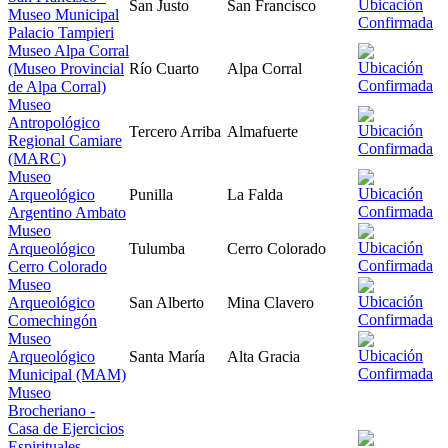
San Justo
San Francisco
Museo Municipal
Palacio Tampieri
Museo Alpa Corral
(Museo Provincial
Río Cuarto
Alpa Corral
de Alpa Corral)
Museo
Antropológico
Tercero Arriba
Almafuerte
Regional Camiare
(MARC)
Museo
Arqueológico
Punilla
La Falda
Argentino Ambato
Museo
Arqueológico
Tulumba
Cerro Colorado
Cerro Colorado
Museo
Arqueológico
San Alberto
Mina Clavero
Comechingón
Museo
Arqueológico
Santa María
Alta Gracia
Municipal (MAM)
Museo
Brocheriano -
Casa de Ejercicios
Espirituales