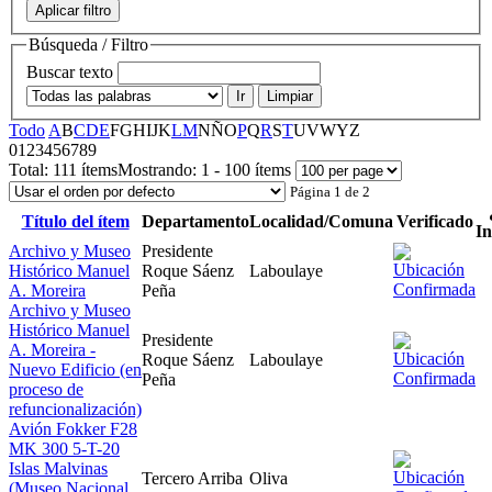
Aplicar filtro
Búsqueda / Filtro
Buscar texto
Ir
Limpiar
Todo
A
B
C
D
E
F
G
H
I
J
K
L
M
N
Ñ
O
P
Q
R
S
T
U
V
W
Y
Z
0
1
2
3
4
5
6
7
8
9
Total:
111 ítems
Mostrando:
1 - 100 ítems
Página 1 de 2
Título del ítem
Departamento
Localidad/Comuna
Verificado
I
Archivo y Museo
Presidente
Histórico Manuel
Roque Sáenz
Laboulaye
A. Moreira
Peña
Archivo y Museo
Histórico Manuel
Presidente
A. Moreira -
Roque Sáenz
Laboulaye
Nuevo Edificio (en
Peña
proceso de
refuncionalización)
Avión Fokker F28
MK 300 5-T-20
Islas Malvinas
Tercero Arriba
Oliva
(Museo Nacional