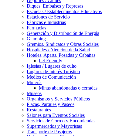
Deportes / Clubes
Diques, Embalses y Represas
Escuelas / Establecimientos Educativos
Estaciones de Servicio
Fábricas e Industrias
Farmacias
Generación y Distribución de Energía
Glamping
Gremios, Sindicatos y Obras Sociales
Hospitales / Atención de la Salud
Hoteles, Aparts, Posadas y Cabañas
Pet Friendly
Iglesias / Lugares de culto
Lugares de Interés Turístico
Medios de Comunicación
Minería
Minas abandonadas o cerradas
Museos
Organismos y Servicios Públicos
Plazas, Parques y Paseos
Restaurantes
Salones para Eventos Sociales
Servicios de Correo y Encomiendas
Supermercados y Mayoristas
Transporte de Pasajeros