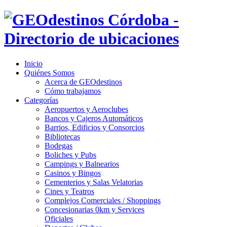
Inicio
Quiénes Somos
Acerca de GEOdestinos
Cómo trabajamos
Categorías
Aeropuertos y Aeroclubes
Bancos y Cajeros Automáticos
Barrios, Edificios y Consorcios
Bibliotecas
Bodegas
Boliches y Pubs
Campings y Balnearios
Casinos y Bingos
Cementerios y Salas Velatorias
Cines y Teatros
Complejos Comerciales / Shoppings
Concesionarias 0km y Services
Oficiales