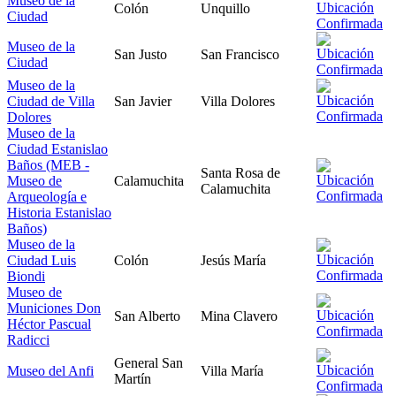
Museo de la
Colón
Unquillo
Ciudad
Museo de la
San Justo
San Francisco
Ciudad
Museo de la
Ciudad de Villa
San Javier
Villa Dolores
Dolores
Museo de la
Ciudad Estanislao
Baños (MEB -
Santa Rosa de
Museo de
Calamuchita
Calamuchita
Arqueología e
Historia Estanislao
Baños)
Museo de la
Ciudad Luis
Colón
Jesús María
Biondi
Museo de
Municiones Don
San Alberto
Mina Clavero
Héctor Pascual
Radicci
General San
Museo del Anfi
Villa María
Martín