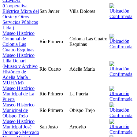
CEMDO
(Cooperativa
Eléctrica Mixta del
San Javier
Villa Dolores
Oeste y Otros
Servicios Públicos
Ltda.)
Museo Histórico
Comunal de
Colonia Las Cuatro
Río Primero
Colonia Las
Esquinas
Cuatro Esquinas
Museo Histórico
Lilia Denari
(Museo y Archivo
Río Cuarto
Adelia María
Histórico de
Adelia María -
MUHAM)
Museo Histórico
Municipal de La
Río Primero
La Puerta
Puerta
Museo Histórico
Municipal de
Río Primero
Obispo Trejo
Obispo Trejo
Museo Histórico
Municipal José
San Justo
Arroyito
Domingo Mercado