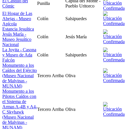
El Castillo del
Capilla del Monte -
Punilla
Cómic
Pueblo Uritorco
El Hogar de Las
Abejas - Museo
Colón
Salsipuedes
Apícola
Estancia Jesuítica
Jesús María -
Colón
Jesús María
Museo Jesuítico
Nacional
La Joyita - Casona
y Museo de Ada
Colón
Salsipuedes
Falcón
Monumento a los
Caídos del Ejército
(Museo Nacional
Tercero Arriba
Oliva
de Malvinas -
MUNAM)
Monumento a los
Pilotos Caídos con
el Sistema de
Armas A-4B y A4-
Tercero Arriba
Oliva
C Skyhawk
(Museo Nacional
de Malvinas -
MUNAM)