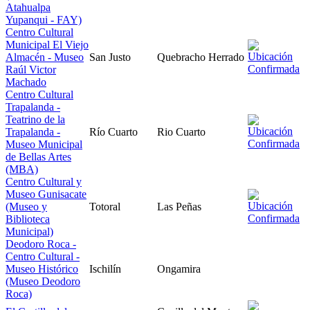
Atahualpa
Yupanqui - FAY)
Centro Cultural
Municipal El Viejo
Almacén - Museo
San Justo
Quebracho Herrado
Raúl Victor
Machado
Centro Cultural
Trapalanda -
Teatrino de la
Trapalanda -
Río Cuarto
Rio Cuarto
Museo Municipal
de Bellas Artes
(MBA)
Centro Cultural y
Museo Gunisacate
(Museo y
Totoral
Las Peñas
Biblioteca
Municipal)
Deodoro Roca -
Centro Cultural -
Museo Histórico
Ischilín
Ongamira
(Museo Deodoro
Roca)