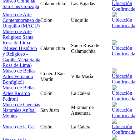
Museo Comunal
Calamuchita
Las Bajadas
San Luis Gonzaga
Museo de Arte
Contemporáneo de
Colón
Unquillo
Unquillo (MACU)
Museo de Arte
Religioso Santa
Rosa de Lima
Santa Rosa de
(Museo Histórico
Calamuchita
Calamuchita
y Religioso -
Capilla Vieja Santa
Rosa de Lima)
Museo de Bellas
General San
Artes Fernando
Villa María
Martín
Bonfiglioli
Museo de Bellas
Artes Ricardo
Colón
La Calera
Pedroni
Museo de Ciencias
Miramar de
Naturales Aníbal
San Justo
Ansenuza
Montes
Museo de la Cal
Colón
La Calera