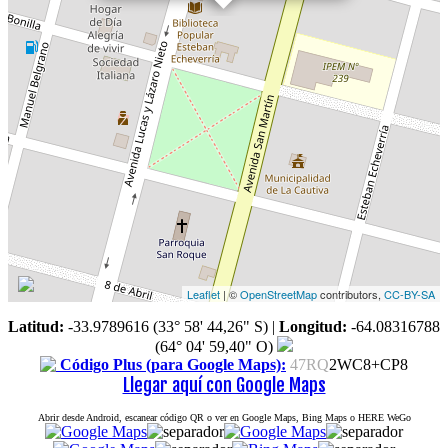
Leaflet
| ©
OpenStreetMap
contributors,
CC-BY-SA
Latitud:
-33.9789616 (33° 58' 44,26" S)
|
Longitud:
-64.08316788
(64° 04' 59,40" O)
Código Plus (para Google Maps):
47RQ
2WC8+CP8
Llegar aquí con Google Maps
Abrir desde Android, escanear código QR o ver en Google Maps, Bing Maps o HERE WeGo