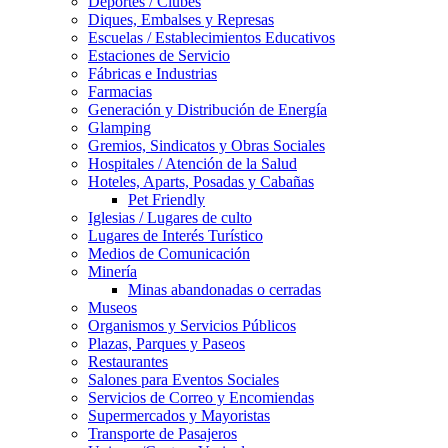
Deportes / Clubes
Diques, Embalses y Represas
Escuelas / Establecimientos Educativos
Estaciones de Servicio
Fábricas e Industrias
Farmacias
Generación y Distribución de Energía
Glamping
Gremios, Sindicatos y Obras Sociales
Hospitales / Atención de la Salud
Hoteles, Aparts, Posadas y Cabañas
Pet Friendly
Iglesias / Lugares de culto
Lugares de Interés Turístico
Medios de Comunicación
Minería
Minas abandonadas o cerradas
Museos
Organismos y Servicios Públicos
Plazas, Parques y Paseos
Restaurantes
Salones para Eventos Sociales
Servicios de Correo y Encomiendas
Supermercados y Mayoristas
Transporte de Pasajeros