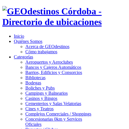
Inicio
Quiénes Somos
Acerca de GEOdestinos
Cómo trabajamos
Categorías
Aeropuertos y Aeroclubes
Bancos y Cajeros Automáticos
Barrios, Edificios y Consorcios
Bibliotecas
Bodegas
Boliches y Pubs
Campings y Balnearios
Casinos y Bingos
Cementerios y Salas Velatorias
Cines y Teatros
Complejos Comerciales / Shoppings
Concesionarias 0km y Services
Oficiales