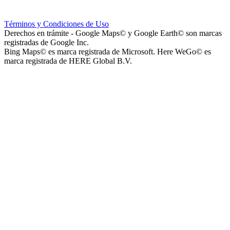
Instituto La Santísima Trinidad - Nivel Primario
Términos y Condiciones de Uso
Derechos en trámite - Google Maps© y Google Earth© son marcas
registradas de Google Inc.
Bing Maps© es marca registrada de Microsoft. Here WeGo© es
marca registrada de HERE Global B.V.
Instituto La Santísima Trinidad - Nivel Inicial
Instituto Nuestra Señora de Loreto (Nuestra Señora de Loreto -
Nivel Secundario)
Colegio Nuestra Señora de Loreto (Nuestra Señora de Loreto -
Nivel Primario)