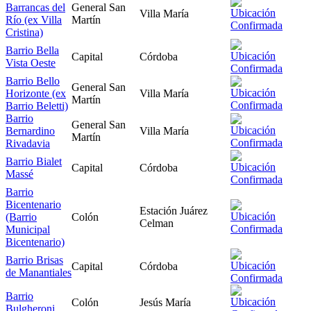
Barrancas del
General San
Villa María
Río (ex Villa
Martín
Cristina)
Barrio Bella
Capital
Córdoba
Vista Oeste
Barrio Bello
General San
Horizonte (ex
Villa María
Martín
Barrio Beletti)
Barrio
General San
Bernardino
Villa María
Martín
Rivadavia
Barrio Bialet
Capital
Córdoba
Massé
Barrio
Bicentenario
Estación Juárez
(Barrio
Colón
Celman
Municipal
Bicentenario)
Barrio Brisas
Capital
Córdoba
de Manantiales
Barrio
Colón
Jesús María
Bulgheroni