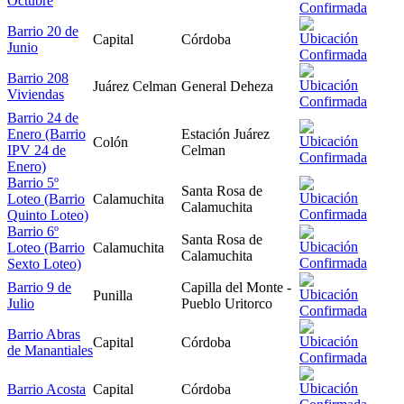
Octubre
Barrio 20 de
Capital
Córdoba
Junio
Barrio 208
Juárez Celman
General Deheza
Viviendas
Barrio 24 de
Enero (Barrio
Estación Juárez
Colón
IPV 24 de
Celman
Enero)
Barrio 5º
Santa Rosa de
Loteo (Barrio
Calamuchita
Calamuchita
Quinto Loteo)
Barrio 6º
Santa Rosa de
Loteo (Barrio
Calamuchita
Calamuchita
Sexto Loteo)
Barrio 9 de
Capilla del Monte -
Punilla
Julio
Pueblo Uritorco
Barrio Abras
Capital
Córdoba
de Manantiales
Barrio Acosta
Capital
Córdoba