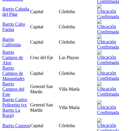
Barrio Cabaña
Capital
Córdoba
del Pilar
Barrio Cabo
Capital
Córdoba
Farina
Barrio
Capital
Córdoba
California
Barrio
Campos de
Cruz del Eje
Las Playas
Aloe
Barrio
Campos de
Capital
Córdoba
Manantiales
Barrio
General San
Campos del
Villa María
Martín
Este
Barrio Carlos
Pellegrini (ex
General San
Villa María
Barrio La
Martín
Rural)
Barrio Caseros
Capital
Córdoba