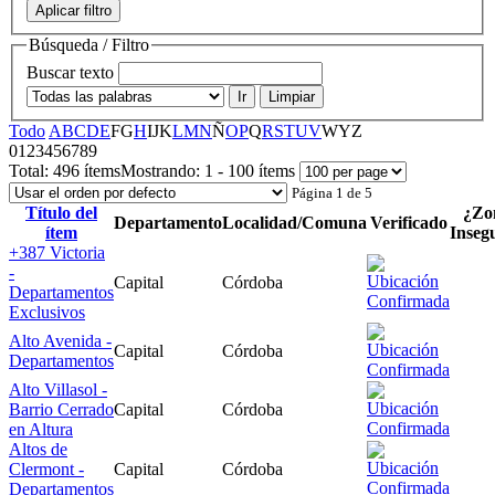
Aplicar filtro
Búsqueda / Filtro
Buscar texto
Ir
Limpiar
Todo
A
B
C
D
E
F
G
H
I
J
K
L
M
N
Ñ
O
P
Q
R
S
T
U
V
W
Y
Z
0
1
2
3
4
5
6
7
8
9
Total:
496 ítems
Mostrando:
1 - 100 ítems
Página 1 de 5
Título del
¿Zo
Departamento
Localidad/Comuna
Verificado
ítem
Inseg
+387 Victoria
-
Capital
Córdoba
Departamentos
Exclusivos
Alto Avenida -
Capital
Córdoba
Departamentos
Alto Villasol -
Barrio Cerrado
Capital
Córdoba
en Altura
Altos de
Clermont -
Capital
Córdoba
Departamentos