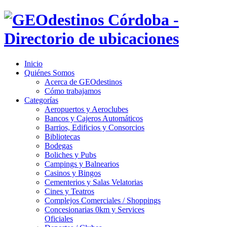
Inicio
Quiénes Somos
Acerca de GEOdestinos
Cómo trabajamos
Categorías
Aeropuertos y Aeroclubes
Bancos y Cajeros Automáticos
Barrios, Edificios y Consorcios
Bibliotecas
Bodegas
Boliches y Pubs
Campings y Balnearios
Casinos y Bingos
Cementerios y Salas Velatorias
Cines y Teatros
Complejos Comerciales / Shoppings
Concesionarias 0km y Services
Oficiales