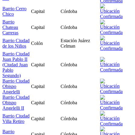
Barrio Cerro
Capital
Córdoba
Chico
Barrio
Chateau
Capital
Córdoba
Carreras
Barrio Ciudad
Estación Juárez
Colón
de los Niños
Celman
Barrio Ciudad
Juan Pablo II
(Ciudad Juan
Capital
Córdoba
Pablo
Segundo)
Barrio Ciudad
Obispo
Capital
Córdoba
Angelelli
Barrio Ciudad
Obispo
Capital
Córdoba
Angelelli II
Barrio Ciudad
Capital
Córdoba
Villa Retiro
Barrio
Capital
Córdoba