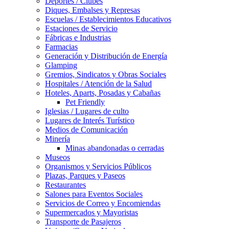
Deportes / Clubes
Diques, Embalses y Represas
Escuelas / Establecimientos Educativos
Estaciones de Servicio
Fábricas e Industrias
Farmacias
Generación y Distribución de Energía
Glamping
Gremios, Sindicatos y Obras Sociales
Hospitales / Atención de la Salud
Hoteles, Aparts, Posadas y Cabañas
Pet Friendly
Iglesias / Lugares de culto
Lugares de Interés Turístico
Medios de Comunicación
Minería
Minas abandonadas o cerradas
Museos
Organismos y Servicios Públicos
Plazas, Parques y Paseos
Restaurantes
Salones para Eventos Sociales
Servicios de Correo y Encomiendas
Supermercados y Mayoristas
Transporte de Pasajeros