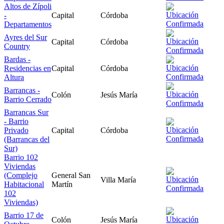
Altos de Zípoli
-
Capital
Córdoba
Departamentos
Ayres del Sur
Capital
Córdoba
Country
Bardas -
Residencias en
Capital
Córdoba
Altura
Barrancas -
Colón
Jesús María
Barrio Cerrado
Barrancas Sur
- Barrio
Privado
Capital
Córdoba
(Barrancas del
Sur)
Barrio 102
Viviendas
(Complejo
General San
Villa María
Habitacional
Martín
102
Viviendas)
Barrio 17 de
Colón
Jesús María