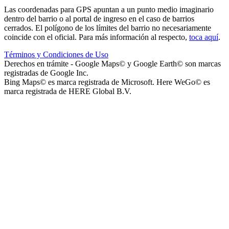
Las coordenadas para GPS apuntan a un punto medio imaginario
dentro del barrio o al portal de ingreso en el caso de barrios
cerrados. El polígono de los límites del barrio no necesariamente
coincide con el oficial. Para más información al respecto,
toca aquí
.
Términos y Condiciones de Uso
Instituto La Santísima Trinidad - Nivel Inicial
Derechos en trámite - Google Maps© y Google Earth© son marcas
registradas de Google Inc.
Bing Maps© es marca registrada de Microsoft. Here WeGo© es
marca registrada de HERE Global B.V.
Instituto Nuestra Señora de Loreto (Nuestra Señora de Loreto -
Nivel Secundario)
Colegio Nuestra Señora de Loreto (Nuestra Señora de Loreto -
Nivel Primario)