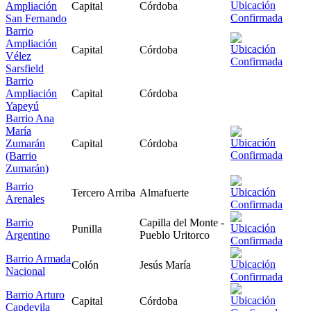
Ampliación
Capital
Córdoba
San Fernando
Barrio
Ampliación
Capital
Córdoba
Vélez
Sarsfield
Barrio
Ampliación
Capital
Córdoba
Yapeyú
Barrio Ana
María
Zumarán
Capital
Córdoba
(Barrio
Zumarán)
Barrio
Tercero Arriba
Almafuerte
Arenales
Barrio
Capilla del Monte -
Punilla
Argentino
Pueblo Uritorco
Barrio Armada
Colón
Jesús María
Nacional
Barrio Arturo
Capital
Córdoba
Capdevila