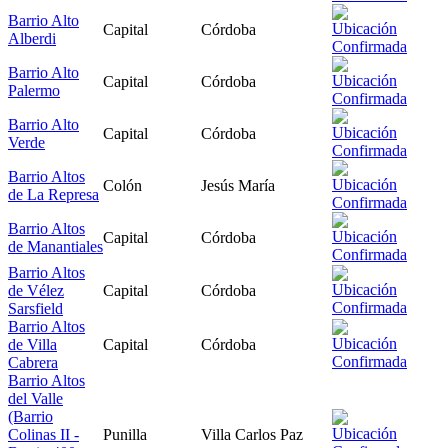
Barrio Alto
Capital
Córdoba
Alberdi
Barrio Alto
Capital
Córdoba
Palermo
Barrio Alto
Capital
Córdoba
Verde
Barrio Altos
Colón
Jesús María
de La Represa
Barrio Altos
Capital
Córdoba
de Manantiales
Barrio Altos
de Vélez
Capital
Córdoba
Sarsfield
Barrio Altos
de Villa
Capital
Córdoba
Cabrera
Barrio Altos
del Valle
(Barrio
Colinas II -
Punilla
Villa Carlos Paz