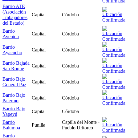
Barrio ATE
(Asociación
Capital
Córdoba
Trabajadores
del Estado)
Barrio
Capital
Córdoba
Avenida
Barrio
Capital
Córdoba
Ayacucho
Barrio Bajada
Capital
Córdoba
San Roque
Barrio Bajo
Capital
Córdoba
General Paz
Barrio Bajo
Capital
Córdoba
Palermo
Barrio Bajo
Capital
Córdoba
Yapeyú
Barrio
Capilla del Monte -
Punilla
Balumba
Pueblo Uritorco
Barrio