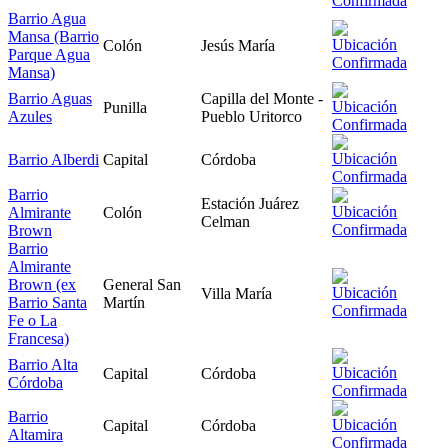
Barrio Agua
Mansa (Barrio
Colón
Jesús María
Parque Agua
Mansa)
Barrio Aguas
Capilla del Monte -
Punilla
Azules
Pueblo Uritorco
Barrio Alberdi
Capital
Córdoba
Barrio
Estación Juárez
Almirante
Colón
Celman
Brown
Barrio
Almirante
Brown (ex
General San
Villa María
Barrio Santa
Martín
Fe o La
Francesa)
Barrio Alta
Capital
Córdoba
Córdoba
Barrio
Capital
Córdoba
Altamira