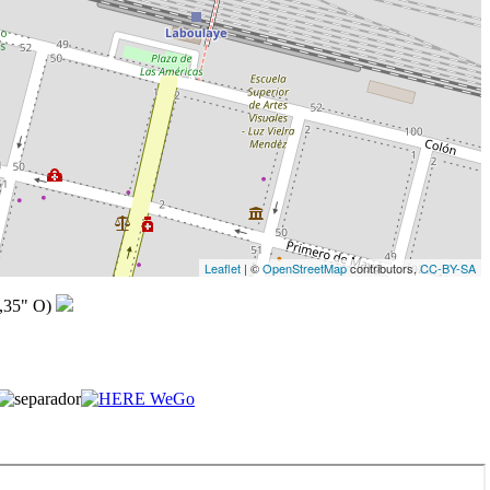
Leaflet
| ©
OpenStreetMap
contributors,
CC-BY-SA
,35" O)