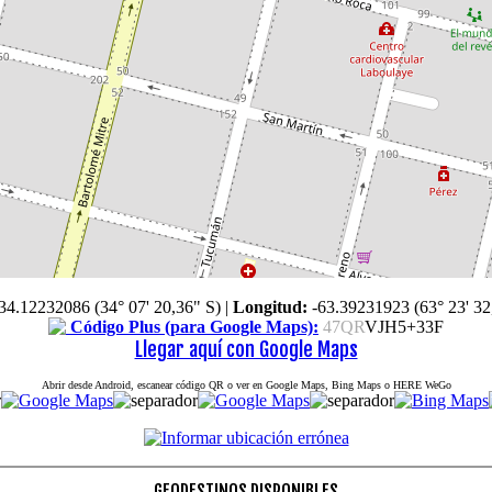
34.12232086 (34° 07' 20,36" S)
|
Longitud:
-63.39231923 (63° 23' 32
Código Plus (para Google Maps):
47QR
VJH5+33F
Llegar aquí con Google Maps
Abrir desde Android, escanear código QR o ver en Google Maps, Bing Maps o HERE WeGo
GEODESTINOS DISPONIBLES