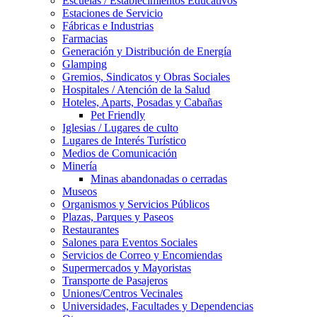
Escuelas / Establecimientos Educativos
Estaciones de Servicio
Fábricas e Industrias
Farmacias
Generación y Distribución de Energía
Glamping
Gremios, Sindicatos y Obras Sociales
Hospitales / Atención de la Salud
Hoteles, Aparts, Posadas y Cabañas
Pet Friendly
Iglesias / Lugares de culto
Lugares de Interés Turístico
Medios de Comunicación
Minería
Minas abandonadas o cerradas
Museos
Organismos y Servicios Públicos
Plazas, Parques y Paseos
Restaurantes
Salones para Eventos Sociales
Servicios de Correo y Encomiendas
Supermercados y Mayoristas
Transporte de Pasajeros
Uniones/Centros Vecinales
Universidades, Facultades y Dependencias