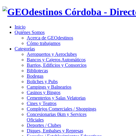
Inicio
Quiénes Somos
Acerca de GEOdestinos
Cómo trabajamos
Categorías
Aeropuertos y Aeroclubes
Bancos y Cajeros Automáticos
Barrios, Edificios y Consorcios
Bibliotecas
Bodegas
Boliches y Pubs
Campings y Balnearios
Casinos y Bingos
Cementerios y Salas Velatorias
Cines y Teatros
Complejos Comerciales / Shoppings
Concesionarias 0km y Services
Oficiales
Deportes / Clubes
Diques, Embalses y Represas