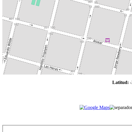
Latitud:
-