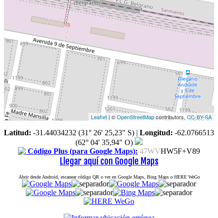
Leaflet
| ©
OpenStreetMap
contributors,
CC-BY-SA
Latitud:
-31.44034232 (31° 26' 25,23" S)
|
Longitud:
-62.0766513
(62° 04' 35,94" O)
Código Plus (para Google Maps):
47WV
HW5F+V89
Llegar aquí con Google Maps
Abrir desde Android, escanear código QR o ver en Google Maps, Bing Maps o HERE WeGo