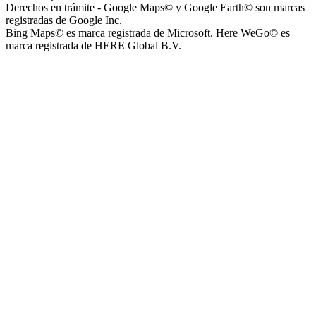
Derechos en trámite - Google Maps© y Google Earth© son marcas
registradas de Google Inc.
Bing Maps© es marca registrada de Microsoft. Here WeGo© es
marca registrada de HERE Global B.V.
Instituto La Santísima Trinidad - Nivel Inicial
Instituto Nuestra Señora de Loreto (Nuestra Señora de Loreto -
Nivel Secundario)
Colegio Nuestra Señora de Loreto (Nuestra Señora de Loreto -
Nivel Primario)
Nuestra Señora de Loreto - Nivel Inicial