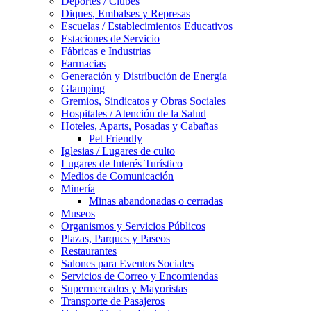
Deportes / Clubes
Diques, Embalses y Represas
Escuelas / Establecimientos Educativos
Estaciones de Servicio
Fábricas e Industrias
Farmacias
Generación y Distribución de Energía
Glamping
Gremios, Sindicatos y Obras Sociales
Hospitales / Atención de la Salud
Hoteles, Aparts, Posadas y Cabañas
Pet Friendly
Iglesias / Lugares de culto
Lugares de Interés Turístico
Medios de Comunicación
Minería
Minas abandonadas o cerradas
Museos
Organismos y Servicios Públicos
Plazas, Parques y Paseos
Restaurantes
Salones para Eventos Sociales
Servicios de Correo y Encomiendas
Supermercados y Mayoristas
Transporte de Pasajeros