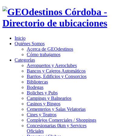
Inicio
Quiénes Somos
Acerca de GEOdestinos
Cómo trabajamos
Categorías
Aeropuertos y Aeroclubes
Bancos y Cajeros Automáticos
Barrios, Edificios y Consorcios
Bibliotecas
Bodegas
Boliches y Pubs
Campings y Balnearios
Casinos y Bingos
Cementerios y Salas Velatorias
Cines y Teatros
Complejos Comerciales / Shoppings
Concesionarias 0km y Services
Oficiales