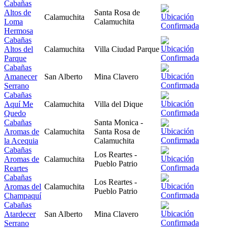
Cabañas
Altos de
Santa Rosa de
Calamuchita
Loma
Calamuchita
Hermosa
Cabañas
Altos del
Calamuchita
Villa Ciudad Parque
Parque
Cabañas
Amanecer
San Alberto
Mina Clavero
Serrano
Cabañas
Aquí Me
Calamuchita
Villa del Dique
Quedo
Cabañas
Santa Monica -
Aromas de
Calamuchita
Santa Rosa de
la Acequia
Calamuchita
Cabañas
Los Reartes -
Aromas de
Calamuchita
Pueblo Patrio
Reartes
Cabañas
Los Reartes -
Aromas del
Calamuchita
Pueblo Patrio
Champaquí
Cabañas
Atardecer
San Alberto
Mina Clavero
Serrano