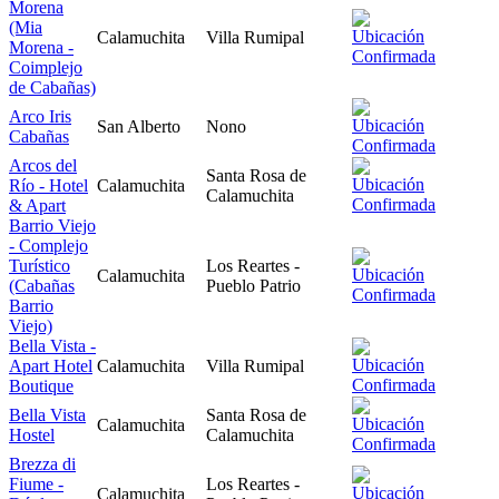
Morena
(Mia
Calamuchita
Villa Rumipal
Morena -
Coimplejo
de Cabañas)
Arco Iris
San Alberto
Nono
Cabañas
Arcos del
Santa Rosa de
Río - Hotel
Calamuchita
Calamuchita
& Apart
Barrio Viejo
- Complejo
Turístico
Los Reartes -
Calamuchita
(Cabañas
Pueblo Patrio
Barrio
Viejo)
Bella Vista -
Apart Hotel
Calamuchita
Villa Rumipal
Boutique
Bella Vista
Santa Rosa de
Calamuchita
Hostel
Calamuchita
Brezza di
Fiume -
Los Reartes -
Calamuchita