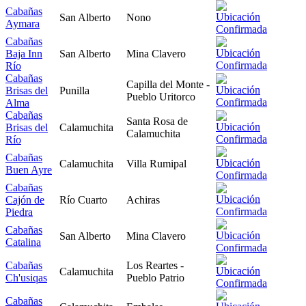
Cabañas
San Alberto
Nono
Aymara
Cabañas
Baja Inn
San Alberto
Mina Clavero
Río
Cabañas
Capilla del Monte -
Brisas del
Punilla
Pueblo Uritorco
Alma
Cabañas
Santa Rosa de
Brisas del
Calamuchita
Calamuchita
Río
Cabañas
Calamuchita
Villa Rumipal
Buen Ayre
Cabañas
Cajón de
Río Cuarto
Achiras
Piedra
Cabañas
San Alberto
Mina Clavero
Catalina
Cabañas
Los Reartes -
Calamuchita
Ch'usiqas
Pueblo Patrio
Cabañas