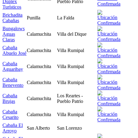
Dúplex
Pueblo Patrio
Turísticos
Brichadita
Punilla
La Falda
Cabañas
Bungalows
Aguas
Calamuchita
Villa del Dique
Claras
Cabaña
Calamuchita
Villa Rumipal
Abuelo José
Cabaña
Calamuchita
Villa Rumipal
Aguaribay
Cabaña
Calamuchita
Villa Rumipal
Benevento
Cabaña
Los Reartes -
Calamuchita
Brujas
Pueblo Patrio
Cabaña
Calamuchita
Villa Rumipal
Cesarito
Cabaña El
San Alberto
San Lorenzo
Arroyo