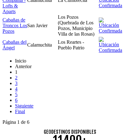
Compañía -
Calamuchita
La Cumbrecita
Lofts &
Aparts
Los Pozos
Cabañas de
(Quebrada de Los
Troncos Los
San Javier
Pozos, Municipio
Pozos
Villa de las Rosas)
Cabañas del
Los Reartes -
Calamuchita
Ángel
Pueblo Patrio
Inicio
Anterior
1
2
3
4
5
6
Siguiente
Final
Página 1 de 6
GEODESTINOS DISPONIBLES