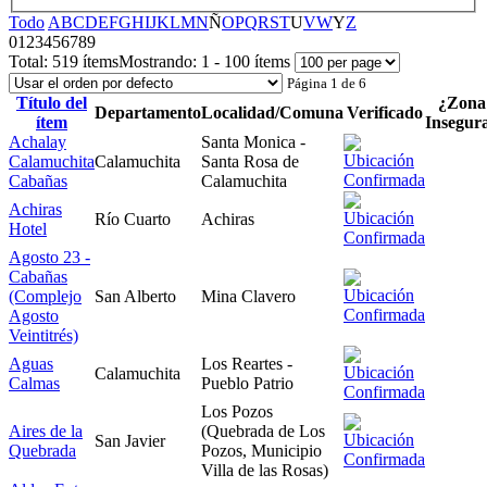
Todo
A
B
C
D
E
F
G
H
I
J
K
L
M
N
Ñ
O
P
Q
R
S
T
U
V
W
Y
Z
0
1
2
3
4
5
6
7
8
9
Total:
519 ítems
Mostrando:
1 - 100 ítems
Página 1 de 6
Título del
¿Zona
Departamento
Localidad/Comuna
Verificado
ítem
Insegur
Achalay
Santa Monica -
Calamuchita
Calamuchita
Santa Rosa de
Cabañas
Calamuchita
Achiras
Río Cuarto
Achiras
Hotel
Agosto 23 -
Cabañas
(Complejo
San Alberto
Mina Clavero
Agosto
Veintitrés)
Aguas
Los Reartes -
Calamuchita
Calmas
Pueblo Patrio
Los Pozos
Aires de la
(Quebrada de Los
San Javier
Quebrada
Pozos, Municipio
Villa de las Rosas)