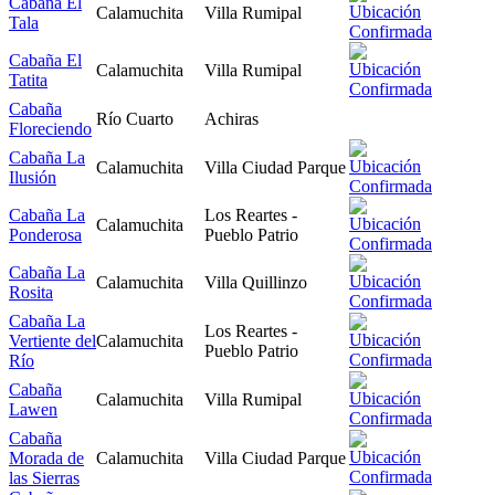
Cabaña El
Calamuchita
Villa Rumipal
Tala
Cabaña El
Calamuchita
Villa Rumipal
Tatita
Cabaña
Río Cuarto
Achiras
Floreciendo
Cabaña La
Calamuchita
Villa Ciudad Parque
Ilusión
Cabaña La
Los Reartes -
Calamuchita
Ponderosa
Pueblo Patrio
Cabaña La
Calamuchita
Villa Quillinzo
Rosita
Cabaña La
Los Reartes -
Vertiente del
Calamuchita
Pueblo Patrio
Río
Cabaña
Calamuchita
Villa Rumipal
Lawen
Cabaña
Morada de
Calamuchita
Villa Ciudad Parque
las Sierras