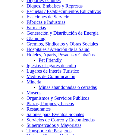
Deportes / Clubes
Diques, Embalses y Represas
Escuelas / Establecimientos Educativos
Estaciones de Servicio
Fábricas e Industrias
Farmacias
Generación y Distribución de Energía
Glamping
Gremios, Sindicatos y Obras Sociales
Hospitales / Atención de la Salud
Hoteles, Aparts, Posadas y Cabañas
Pet Friendly
Iglesias / Lugares de culto
Lugares de Interés Turístico
Medios de Comunicación
Minería
Minas abandonadas o cerradas
Museos
Organismos y Servicios Públicos
Plazas, Parques y Paseos
Restaurantes
Salones para Eventos Sociales
Servicios de Correo y Encomiendas
Supermercados y Mayoristas
Transporte de Pasajeros