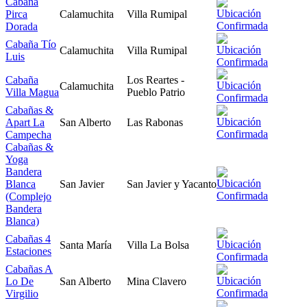
Cabaña
Pirca
Calamuchita
Villa Rumipal
Dorada
Cabaña Tío
Calamuchita
Villa Rumipal
Luis
Cabaña
Los Reartes -
Calamuchita
Villa Magua
Pueblo Patrio
Cabañas &
Apart La
San Alberto
Las Rabonas
Campecha
Cabañas &
Yoga
Bandera
Blanca
San Javier
San Javier y Yacanto
(Complejo
Bandera
Blanca)
Cabañas 4
Santa María
Villa La Bolsa
Estaciones
Cabañas A
Lo De
San Alberto
Mina Clavero
Virgilio