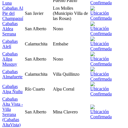
Pueblo Patrio
Luna
Cabañas Al
Los Molles
Pie del
San Javier
(Municipio Villa de
Champaquí
las Rosas)
Cabañas
Aldea
San Alberto
Nono
Serrana
Cabañas
Calamuchita
Embalse
Alelí
Cabañas
Allpa
San Alberto
Nono
Musquy
Cabañas
Calamuchita
Villa Quillinzo
Almafuerte
Cabañas
Río Cuarto
Alpa Corral
Alpa Ñuñu
Cabañas
Alta Vista -
Villa
San Alberto
Mina Clavero
Serrana
(Cabañas
AltaVista)