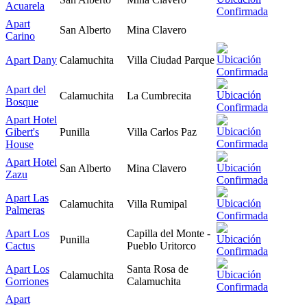
Acuarela
Apart
San Alberto
Mina Clavero
Carino
Apart Dany
Calamuchita
Villa Ciudad Parque
Apart del
Calamuchita
La Cumbrecita
Bosque
Apart Hotel
Gibert's
Punilla
Villa Carlos Paz
House
Apart Hotel
San Alberto
Mina Clavero
Zazu
Apart Las
Calamuchita
Villa Rumipal
Palmeras
Apart Los
Capilla del Monte -
Punilla
Cactus
Pueblo Uritorco
Apart Los
Santa Rosa de
Calamuchita
Gorriones
Calamuchita
Apart