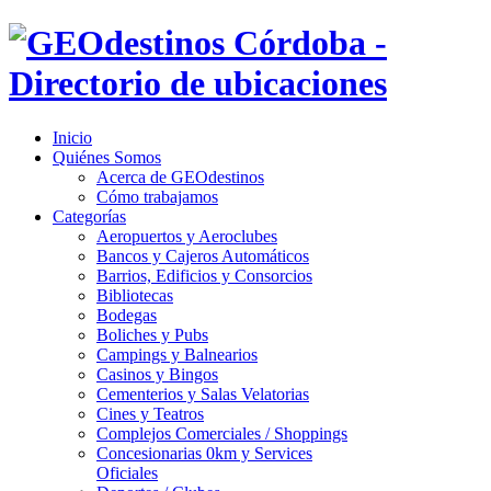
Inicio
Quiénes Somos
Acerca de GEOdestinos
Cómo trabajamos
Categorías
Aeropuertos y Aeroclubes
Bancos y Cajeros Automáticos
Barrios, Edificios y Consorcios
Bibliotecas
Bodegas
Boliches y Pubs
Campings y Balnearios
Casinos y Bingos
Cementerios y Salas Velatorias
Cines y Teatros
Complejos Comerciales / Shoppings
Concesionarias 0km y Services
Oficiales