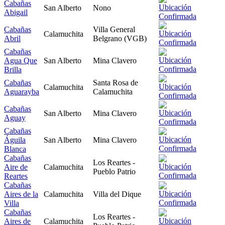
Cabañas
San Alberto
Nono
Abigail
Cabañas
Villa General
Calamuchita
Abril
Belgrano (VGB)
Cabañas
Agua Que
San Alberto
Mina Clavero
Brilla
Cabañas
Santa Rosa de
Calamuchita
Aguarayba
Calamuchita
Cabañas
San Alberto
Mina Clavero
Aguay
Cabañas
Águila
San Alberto
Mina Clavero
Blanca
Cabañas
Los Reartes -
Aire de
Calamuchita
Pueblo Patrio
Reartes
Cabañas
Aires de la
Calamuchita
Villa del Dique
Villa
Cabañas
Los Reartes -
Aires de
Calamuchita