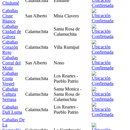
Calamuchita
Embalse
Chulumé
Cabañas
Cisne
San Alberto
Mina Clavero
Blanco
Cabañas
Santa Rosa de
Ciudad de
Calamuchita
Calamuchita
Gálvez
Cabañas
Corazón
Calamuchita
Villa Rumipal
Rojo
Cabañas
Corral del
San Alberto
Nono
Molle
Cabañas
Los Reartes -
Costa
Calamuchita
Pueblo Patrio
Vergel
Cabañas
Santa Monica -
Cultura
Calamuchita
Santa Rosa de
Serrana
Calamuchita
Cabañas
Los Reartes -
Calamuchita
Dalí Luma
Pueblo Patrio
Cabañas De
La