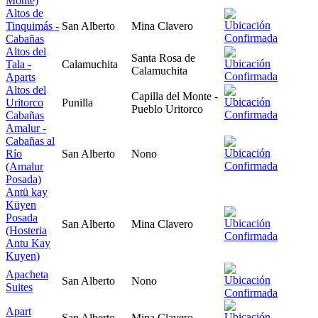
Monte)
Altos de
Tinquimás -
San Alberto
Mina Clavero
Cabañas
Altos del
Santa Rosa de
Tala -
Calamuchita
Calamuchita
Aparts
Altos del
Capilla del Monte -
Uritorco
Punilla
Pueblo Uritorco
Cabañas
Amalur -
Cabañas al
Río
San Alberto
Nono
(Amalur
Posada)
Antü kay
Küyen
Posada
San Alberto
Mina Clavero
(Hosteria
Antu Kay
Kuyen)
Apacheta
San Alberto
Nono
Suites
Apart
San Alberto
Mina Clavero