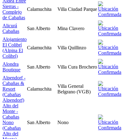
Aldea Entre
Sierras -
Calamuchita
Villa Ciudad Parque
Complejo
de Cabañas
Alicurá
San Alberto
Mina Clavero
Cabañas
Alojamiento
El Colibrí
Calamuchita
Villa Quillinzo
(Alpina El
Colibrí)
Alondra
San Alberto
Villa Cura Brochero
Boutique
Alpendorf -
Cabañas &
Villa General
Resort
Calamuchita
Belgrano (VGB)
(Cabañas
Alpendorf)
Alto del
Monte -
Cabañas
Nono
San Alberto
Nono
(Cabañas
Alto del