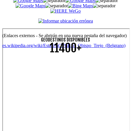
(Enlaces externos - Se abrirán en una nueva pestaña del navegador)
GEODESTINOS DISPONIBLES
11400+
es.wikipedia.org/wiki/Estaci%C3%B3n_Obispo_Trejo_(Belgrano)