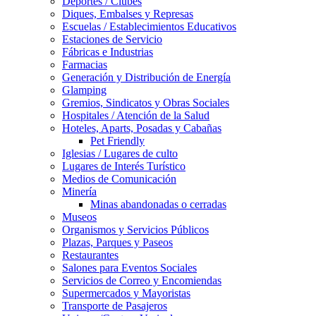
Deportes / Clubes
Diques, Embalses y Represas
Escuelas / Establecimientos Educativos
Estaciones de Servicio
Fábricas e Industrias
Farmacias
Generación y Distribución de Energía
Glamping
Gremios, Sindicatos y Obras Sociales
Hospitales / Atención de la Salud
Hoteles, Aparts, Posadas y Cabañas
Pet Friendly
Iglesias / Lugares de culto
Lugares de Interés Turístico
Medios de Comunicación
Minería
Minas abandonadas o cerradas
Museos
Organismos y Servicios Públicos
Plazas, Parques y Paseos
Restaurantes
Salones para Eventos Sociales
Servicios de Correo y Encomiendas
Supermercados y Mayoristas
Transporte de Pasajeros