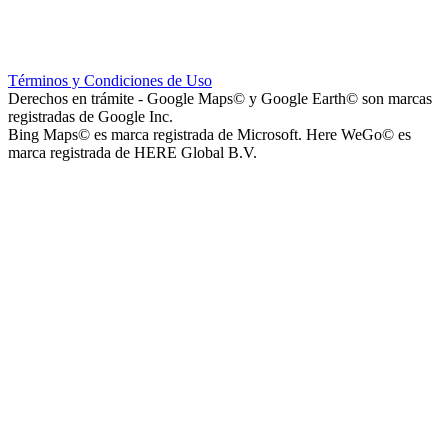
Instituto La Santísima Trinidad - Nivel Primario
Términos y Condiciones de Uso
Derechos en trámite - Google Maps© y Google Earth© son marcas
registradas de Google Inc.
Bing Maps© es marca registrada de Microsoft. Here WeGo© es
marca registrada de HERE Global B.V.
Instituto La Santísima Trinidad - Nivel Inicial
Instituto Nuestra Señora de Loreto (Nuestra Señora de Loreto -
Nivel Secundario)
Colegio Nuestra Señora de Loreto (Nuestra Señora de Loreto -
Nivel Primario)