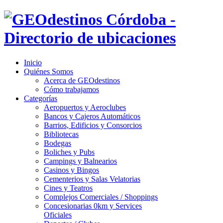
Inicio
Quiénes Somos
Acerca de GEOdestinos
Cómo trabajamos
Categorías
Aeropuertos y Aeroclubes
Bancos y Cajeros Automáticos
Barrios, Edificios y Consorcios
Bibliotecas
Bodegas
Boliches y Pubs
Campings y Balnearios
Casinos y Bingos
Cementerios y Salas Velatorias
Cines y Teatros
Complejos Comerciales / Shoppings
Concesionarias 0km y Services
Oficiales