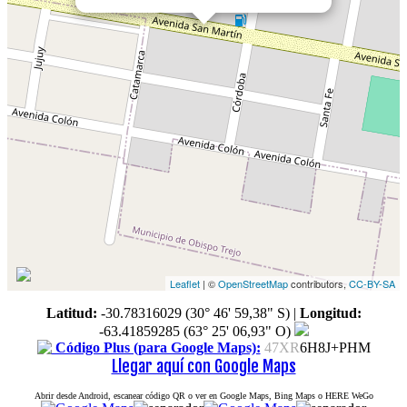
Leaflet
| ©
OpenStreetMap
contributors,
CC-BY-SA
Latitud:
-30.78316029 (30° 46' 59,38" S)
|
Longitud:
-63.41859285 (63° 25' 06,93" O)
Código Plus (para Google Maps):
47XR
6H8J+PHM
Llegar aquí con Google Maps
Abrir desde Android, escanear código QR o ver en Google Maps, Bing Maps o HERE WeGo