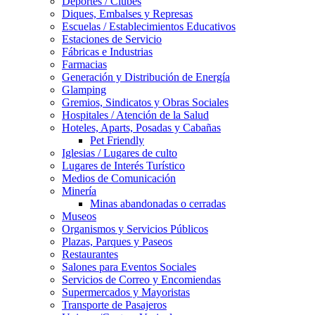
Deportes / Clubes
Diques, Embalses y Represas
Escuelas / Establecimientos Educativos
Estaciones de Servicio
Fábricas e Industrias
Farmacias
Generación y Distribución de Energía
Glamping
Gremios, Sindicatos y Obras Sociales
Hospitales / Atención de la Salud
Hoteles, Aparts, Posadas y Cabañas
Pet Friendly
Iglesias / Lugares de culto
Lugares de Interés Turístico
Medios de Comunicación
Minería
Minas abandonadas o cerradas
Museos
Organismos y Servicios Públicos
Plazas, Parques y Paseos
Restaurantes
Salones para Eventos Sociales
Servicios de Correo y Encomiendas
Supermercados y Mayoristas
Transporte de Pasajeros