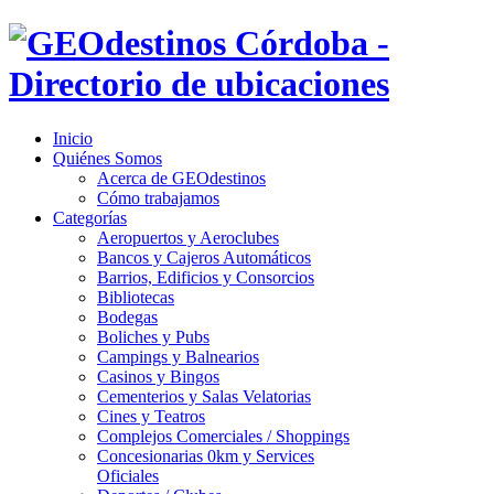
Inicio
Quiénes Somos
Acerca de GEOdestinos
Cómo trabajamos
Categorías
Aeropuertos y Aeroclubes
Bancos y Cajeros Automáticos
Barrios, Edificios y Consorcios
Bibliotecas
Bodegas
Boliches y Pubs
Campings y Balnearios
Casinos y Bingos
Cementerios y Salas Velatorias
Cines y Teatros
Complejos Comerciales / Shoppings
Concesionarias 0km y Services
Oficiales