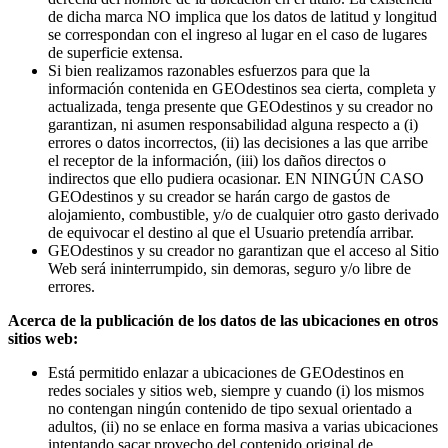
de dicha marca NO implica que los datos de latitud y longitud
se correspondan con el ingreso al lugar en el caso de lugares
de superficie extensa.
Si bien realizamos razonables esfuerzos para que la
información contenida en GEOdestinos sea cierta, completa y
actualizada, tenga presente que GEOdestinos y su creador no
garantizan, ni asumen responsabilidad alguna respecto a (i)
errores o datos incorrectos, (ii) las decisiones a las que arribe
el receptor de la información, (iii) los daños directos o
indirectos que ello pudiera ocasionar. EN NINGÚN CASO
GEOdestinos y su creador se harán cargo de gastos de
alojamiento, combustible, y/o de cualquier otro gasto derivado
de equivocar el destino al que el Usuario pretendía arribar.
GEOdestinos y su creador no garantizan que el acceso al Sitio
Web será ininterrumpido, sin demoras, seguro y/o libre de
errores.
Acerca de la publicación de los datos de las ubicaciones en otros
sitios web:
Está permitido enlazar a ubicaciones de GEOdestinos en
redes sociales y sitios web, siempre y cuando (i) los mismos
no contengan ningún contenido de tipo sexual orientado a
adultos, (ii) no se enlace en forma masiva a varias ubicaciones
intentando sacar provecho del contenido original de