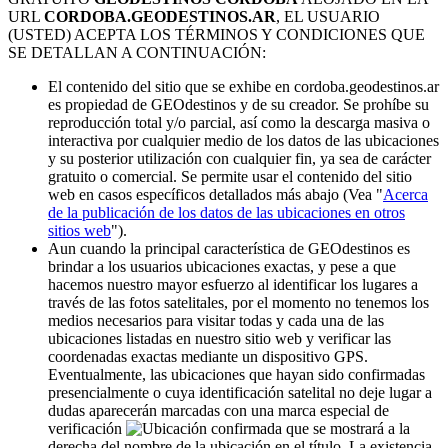
URL
CORDOBA.GEODESTINOS.AR
, EL USUARIO
(USTED) ACEPTA LOS TÉRMINOS Y CONDICIONES QUE
SE DETALLAN A CONTINUACIÓN:
El contenido del sitio que se exhibe en cordoba.geodestinos.ar
es propiedad de GEOdestinos y de su creador. Se prohíbe su
reproducción total y/o parcial, así como la descarga masiva o
interactiva por cualquier medio de los datos de las ubicaciones
y su posterior utilización con cualquier fin, ya sea de carácter
gratuito o comercial. Se permite usar el contenido del sitio
web en casos específicos detallados más abajo (Vea "
Acerca
de la publicación de los datos de las ubicaciones en otros
sitios web
").
Aun cuando la principal característica de GEOdestinos es
brindar a los usuarios ubicaciones exactas, y pese a que
hacemos nuestro mayor esfuerzo al identificar los lugares a
través de las fotos satelitales, por el momento no tenemos los
medios necesarios para visitar todas y cada una de las
ubicaciones listadas en nuestro sitio web y verificar las
coordenadas exactas mediante un dispositivo GPS.
Eventualmente, las ubicaciones que hayan sido confirmadas
presencialmente o cuya identificación satelital no deje lugar a
dudas aparecerán marcadas con una marca especial de
verificación
que se mostrará a la
derecha del nombre de la ubicación en el título. La existencia