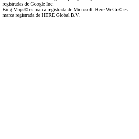
registradas de Google Inc.
Bing Maps© es marca registrada de Microsoft. Here WeGo© es
marca registrada de HERE Global B.V.
Instituto La Santísima Trinidad - Nivel Inicial
Instituto Nuestra Señora de Loreto (Nuestra Señora de Loreto -
Nivel Secundario)
Colegio Nuestra Señora de Loreto (Nuestra Señora de Loreto -
Nivel Primario)
Nuestra Señora de Loreto - Nivel Inicial