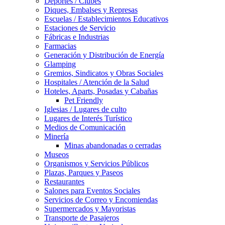
Deportes / Clubes
Diques, Embalses y Represas
Escuelas / Establecimientos Educativos
Estaciones de Servicio
Fábricas e Industrias
Farmacias
Generación y Distribución de Energía
Glamping
Gremios, Sindicatos y Obras Sociales
Hospitales / Atención de la Salud
Hoteles, Aparts, Posadas y Cabañas
Pet Friendly
Iglesias / Lugares de culto
Lugares de Interés Turístico
Medios de Comunicación
Minería
Minas abandonadas o cerradas
Museos
Organismos y Servicios Públicos
Plazas, Parques y Paseos
Restaurantes
Salones para Eventos Sociales
Servicios de Correo y Encomiendas
Supermercados y Mayoristas
Transporte de Pasajeros