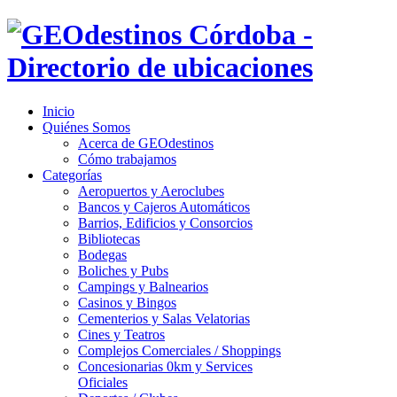
Inicio
Quiénes Somos
Acerca de GEOdestinos
Cómo trabajamos
Categorías
Aeropuertos y Aeroclubes
Bancos y Cajeros Automáticos
Barrios, Edificios y Consorcios
Bibliotecas
Bodegas
Boliches y Pubs
Campings y Balnearios
Casinos y Bingos
Cementerios y Salas Velatorias
Cines y Teatros
Complejos Comerciales / Shoppings
Concesionarias 0km y Services
Oficiales