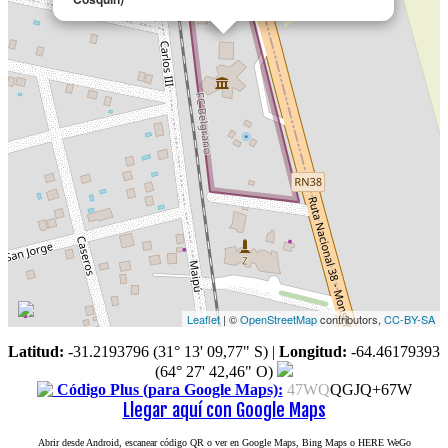
Leaflet
| ©
OpenStreetMap
contributors,
CC-BY-SA
Latitud:
-31.2193796 (31° 13' 09,77" S)
|
Longitud:
-64.46179393
(64° 27' 42,46" O)
Código Plus (para Google Maps):
47WQ
QGJQ+67W
Llegar aquí con Google Maps
Abrir desde Android, escanear código QR o ver en Google Maps, Bing Maps o HERE WeGo