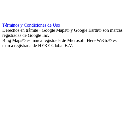
Instituto La Santísima Trinidad - Nivel Primario
Términos y Condiciones de Uso
Derechos en trámite - Google Maps© y Google Earth© son marcas
registradas de Google Inc.
Bing Maps© es marca registrada de Microsoft. Here WeGo© es
marca registrada de HERE Global B.V.
Instituto La Santísima Trinidad - Nivel Inicial
Instituto Nuestra Señora de Loreto (Nuestra Señora de Loreto -
Nivel Secundario)
Colegio Nuestra Señora de Loreto (Nuestra Señora de Loreto -
Nivel Primario)