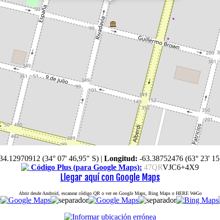
34.12970912 (34° 07' 46,95" S)
|
Longitud:
-63.38752476 (63° 23' 15
Código Plus (para Google Maps):
47QR
VJC6+4X9
Llegar aquí con Google Maps
Abrir desde Android, escanear código QR o ver en Google Maps, Bing Maps o HERE WeGo