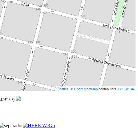
Leaflet
| ©
OpenStreetMap
contributors,
CC-BY-SA
,09" O)