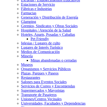
Escuelas / Establecimientos Educativos
Estaciones de Servicio
Fábricas e Industrias
Farmacias
Generación y Distribución de Energía
Glamping
Gremios, Sindicatos y Obras Sociales
Hospitales / Atención de la Salud
Hoteles, Aparts, Posadas y Cabañas
Pet Friendly
Iglesias / Lugares de culto
Lugares de Interés Turístico
Medios de Comunicación
Minería
Minas abandonadas o cerradas
Museos
Organismos y Servicios Públicos
Plazas, Parques y Paseos
Restaurantes
Salones para Eventos Sociales
Servicios de Correo y Encomiendas
Supermercados y Mayoristas
Transporte de Pasajeros
Uniones/Centros Vecinales
Universidades, Facultades y Dependencias