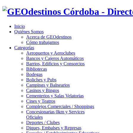
Inicio
Quiénes Somos
Acerca de GEOdestinos
Cómo trabajamos
Categorías
Aeropuertos y Aeroclubes
Bancos y Cajeros Automáticos
Barrios, Edificios y Consorcios
Bibliotecas
Bodegas
Boliches y Pubs
Campings y Balnearios
Casinos y Bingos
Cementerios y Salas Velatorias
Cines y Teatros
Complejos Comerciales / Shoppings
Concesionarias 0km y Services
Oficiales
Deportes / Clubes
Diques, Embalses y Represas