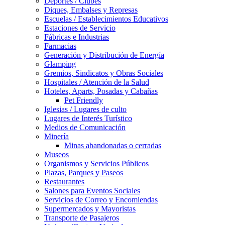
Deportes / Clubes
Diques, Embalses y Represas
Escuelas / Establecimientos Educativos
Estaciones de Servicio
Fábricas e Industrias
Farmacias
Generación y Distribución de Energía
Glamping
Gremios, Sindicatos y Obras Sociales
Hospitales / Atención de la Salud
Hoteles, Aparts, Posadas y Cabañas
Pet Friendly
Iglesias / Lugares de culto
Lugares de Interés Turístico
Medios de Comunicación
Minería
Minas abandonadas o cerradas
Museos
Organismos y Servicios Públicos
Plazas, Parques y Paseos
Restaurantes
Salones para Eventos Sociales
Servicios de Correo y Encomiendas
Supermercados y Mayoristas
Transporte de Pasajeros