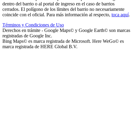
dentro del barrio o al portal de ingreso en el caso de barrios
cerrados. El polígono de los límites del barrio no necesariamente
coincide con el oficial. Para más información al respecto,
toca aquí
.
Términos y Condiciones de Uso
Instituto La Santísima Trinidad - Nivel Inicial
Derechos en trámite - Google Maps© y Google Earth© son marcas
registradas de Google Inc.
Bing Maps© es marca registrada de Microsoft. Here WeGo© es
marca registrada de HERE Global B.V.
Instituto Nuestra Señora de Loreto (Nuestra Señora de Loreto -
Nivel Secundario)
Colegio Nuestra Señora de Loreto (Nuestra Señora de Loreto -
Nivel Primario)
Nuestra Señora de Loreto - Nivel Inicial