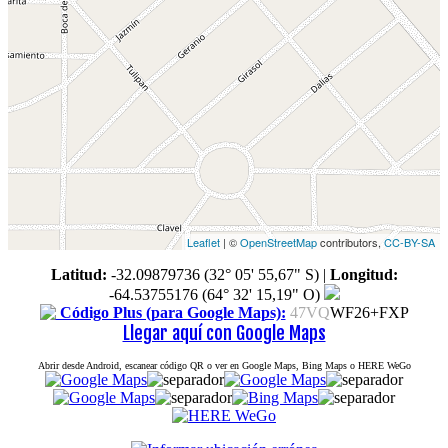
Leaflet
| ©
OpenStreetMap
contributors,
CC-BY-SA
Latitud:
-32.09879736 (32° 05' 55,67" S)
|
Longitud:
-64.53755176 (64° 32' 15,19" O)
Código Plus (para Google Maps):
47VQ
WF26+FXP
Llegar aquí con Google Maps
Abrir desde Android, escanear código QR o ver en Google Maps, Bing Maps o HERE WeGo