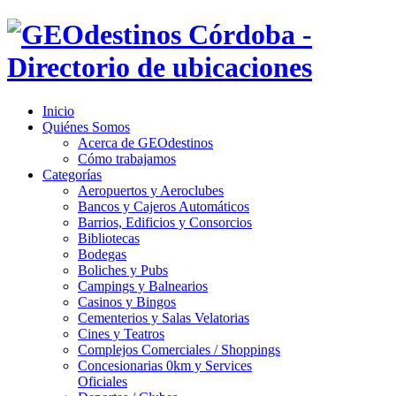
Inicio
Quiénes Somos
Acerca de GEOdestinos
Cómo trabajamos
Categorías
Aeropuertos y Aeroclubes
Bancos y Cajeros Automáticos
Barrios, Edificios y Consorcios
Bibliotecas
Bodegas
Boliches y Pubs
Campings y Balnearios
Casinos y Bingos
Cementerios y Salas Velatorias
Cines y Teatros
Complejos Comerciales / Shoppings
Concesionarias 0km y Services
Oficiales