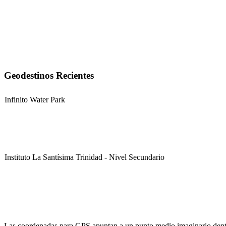
Geodestinos Recientes
Infinito Water Park
Instituto La Santísima Trinidad - Nivel Secundario
Instituto La Santísima Trinidad - Nivel Primario
Las coordenadas para GPS apuntan a un punto medio imaginario dentro d