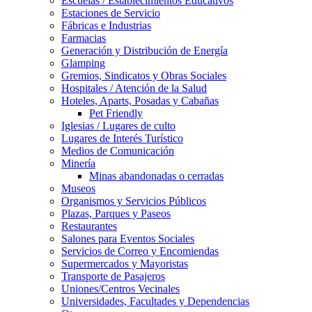
Escuelas / Establecimientos Educativos
Estaciones de Servicio
Fábricas e Industrias
Farmacias
Generación y Distribución de Energía
Glamping
Gremios, Sindicatos y Obras Sociales
Hospitales / Atención de la Salud
Hoteles, Aparts, Posadas y Cabañas
Pet Friendly
Iglesias / Lugares de culto
Lugares de Interés Turístico
Medios de Comunicación
Minería
Minas abandonadas o cerradas
Museos
Organismos y Servicios Públicos
Plazas, Parques y Paseos
Restaurantes
Salones para Eventos Sociales
Servicios de Correo y Encomiendas
Supermercados y Mayoristas
Transporte de Pasajeros
Uniones/Centros Vecinales
Universidades, Facultades y Dependencias