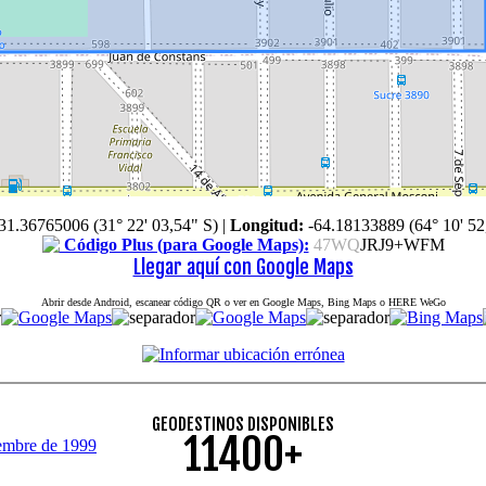
31.36765006 (31° 22' 03,54" S)
|
Longitud:
-64.18133889 (64° 10' 52
Código Plus (para Google Maps):
47WQ
JRJ9+WFM
Llegar aquí con Google Maps
Abrir desde Android, escanear código QR o ver en Google Maps, Bing Maps o HERE WeGo
GEODESTINOS DISPONIBLES
11400+
embre de 1999