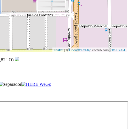
Leaflet
| ©
OpenStreetMap
contributors,
CC-BY-SA
,82" O)