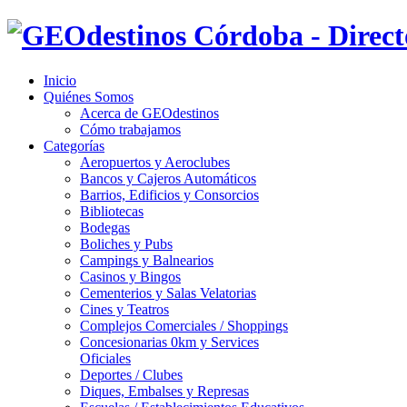
Inicio
Quiénes Somos
Acerca de GEOdestinos
Cómo trabajamos
Categorías
Aeropuertos y Aeroclubes
Bancos y Cajeros Automáticos
Barrios, Edificios y Consorcios
Bibliotecas
Bodegas
Boliches y Pubs
Campings y Balnearios
Casinos y Bingos
Cementerios y Salas Velatorias
Cines y Teatros
Complejos Comerciales / Shoppings
Concesionarias 0km y Services
Oficiales
Deportes / Clubes
Diques, Embalses y Represas