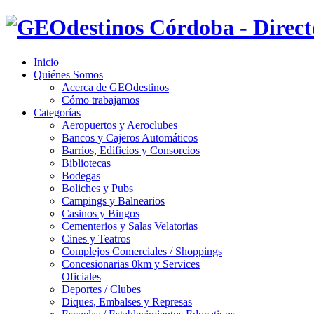
Inicio
Quiénes Somos
Acerca de GEOdestinos
Cómo trabajamos
Categorías
Aeropuertos y Aeroclubes
Bancos y Cajeros Automáticos
Barrios, Edificios y Consorcios
Bibliotecas
Bodegas
Boliches y Pubs
Campings y Balnearios
Casinos y Bingos
Cementerios y Salas Velatorias
Cines y Teatros
Complejos Comerciales / Shoppings
Concesionarias 0km y Services
Oficiales
Deportes / Clubes
Diques, Embalses y Represas