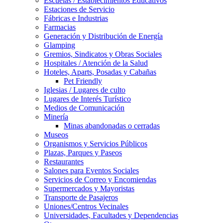
Escuelas / Establecimientos Educativos
Estaciones de Servicio
Fábricas e Industrias
Farmacias
Generación y Distribución de Energía
Glamping
Gremios, Sindicatos y Obras Sociales
Hospitales / Atención de la Salud
Hoteles, Aparts, Posadas y Cabañas
Pet Friendly
Iglesias / Lugares de culto
Lugares de Interés Turístico
Medios de Comunicación
Minería
Minas abandonadas o cerradas
Museos
Organismos y Servicios Públicos
Plazas, Parques y Paseos
Restaurantes
Salones para Eventos Sociales
Servicios de Correo y Encomiendas
Supermercados y Mayoristas
Transporte de Pasajeros
Uniones/Centros Vecinales
Universidades, Facultades y Dependencias