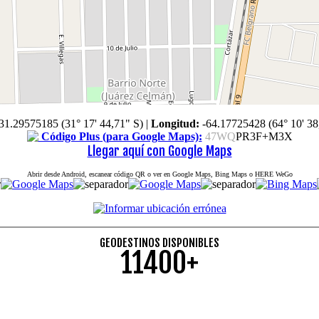
31.29575185 (31° 17' 44,71" S)
|
Longitud:
-64.17725428 (64° 10' 38
Código Plus (para Google Maps):
47WQ
PR3F+M3X
Llegar aquí con Google Maps
Abrir desde Android, escanear código QR o ver en Google Maps, Bing Maps o HERE WeGo
GEODESTINOS DISPONIBLES
11400+