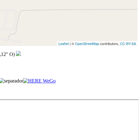
Leaflet
| ©
OpenStreetMap
contributors,
CC-BY-SA
,12" O)