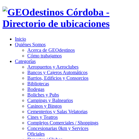
Inicio
Quiénes Somos
Acerca de GEOdestinos
Cómo trabajamos
Categorías
Aeropuertos y Aeroclubes
Bancos y Cajeros Automáticos
Barrios, Edificios y Consorcios
Bibliotecas
Bodegas
Boliches y Pubs
Campings y Balnearios
Casinos y Bingos
Cementerios y Salas Velatorias
Cines y Teatros
Complejos Comerciales / Shoppings
Concesionarias 0km y Services
Oficiales