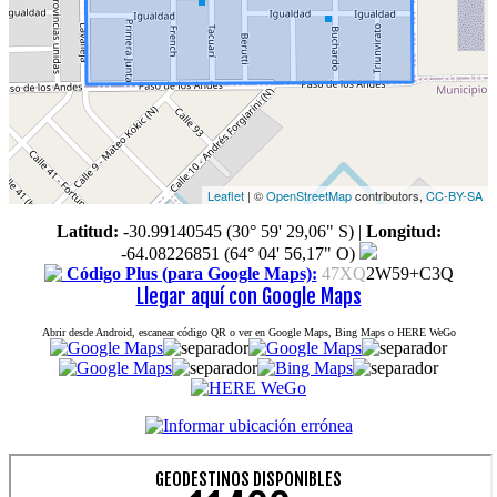
Leaflet
| ©
OpenStreetMap
contributors,
CC-BY-SA
Latitud:
-30.99140545 (30° 59' 29,06" S)
|
Longitud:
-64.08226851 (64° 04' 56,17" O)
Código Plus (para Google Maps):
47XQ
2W59+C3Q
Llegar aquí con Google Maps
Abrir desde Android, escanear código QR o ver en Google Maps, Bing Maps o HERE WeGo
GEODESTINOS DISPONIBLES