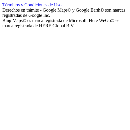
Términos y Condiciones de Uso
Instituto La Santísima Trinidad - Nivel Inicial
Derechos en trámite - Google Maps© y Google Earth© son marcas
registradas de Google Inc.
Bing Maps© es marca registrada de Microsoft. Here WeGo© es
marca registrada de HERE Global B.V.
Instituto Nuestra Señora de Loreto (Nuestra Señora de Loreto -
Nivel Secundario)
Colegio Nuestra Señora de Loreto (Nuestra Señora de Loreto -
Nivel Primario)
Nuestra Señora de Loreto - Nivel Inicial