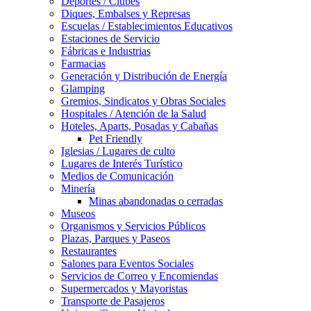
Deportes / Clubes
Diques, Embalses y Represas
Escuelas / Establecimientos Educativos
Estaciones de Servicio
Fábricas e Industrias
Farmacias
Generación y Distribución de Energía
Glamping
Gremios, Sindicatos y Obras Sociales
Hospitales / Atención de la Salud
Hoteles, Aparts, Posadas y Cabañas
Pet Friendly
Iglesias / Lugares de culto
Lugares de Interés Turístico
Medios de Comunicación
Minería
Minas abandonadas o cerradas
Museos
Organismos y Servicios Públicos
Plazas, Parques y Paseos
Restaurantes
Salones para Eventos Sociales
Servicios de Correo y Encomiendas
Supermercados y Mayoristas
Transporte de Pasajeros