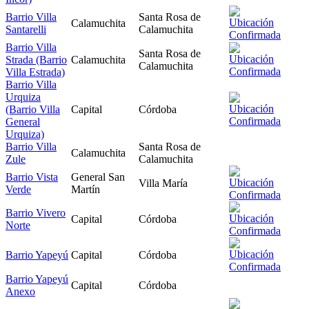
Barrio Villa
Santa Rosa de
Calamuchita
Santarelli
Calamuchita
Barrio Villa
Santa Rosa de
Strada (Barrio
Calamuchita
Calamuchita
Villa Estrada)
Barrio Villa
Urquiza
(Barrio Villa
Capital
Córdoba
General
Urquiza)
Barrio Villa
Santa Rosa de
Calamuchita
Zule
Calamuchita
Barrio Vista
General San
Villa María
Verde
Martín
Barrio Vivero
Capital
Córdoba
Norte
Barrio Yapeyú
Capital
Córdoba
Barrio Yapeyú
Capital
Córdoba
Anexo