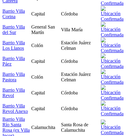
Cabrera
Barrio Villa
Capital
Córdoba
Corina
Barrio Villa
General San
Villa María
del Sur
Martín
Barrio Villa
Estación Juárez
Colón
Los Llanos
Celman
Barrio Villa
Capital
Córdoba
Páez
Barrio Villa
Estación Juárez
Colón
Pastora
Celman
Barrio Villa
Capital
Córdoba
Revol
Barrio Villa
Capital
Córdoba
Revol Anexo
Barrio Villa
Río Santa
Santa Rosa de
Calamuchita
Rosa (ex Villa
Calamuchita
Incor)