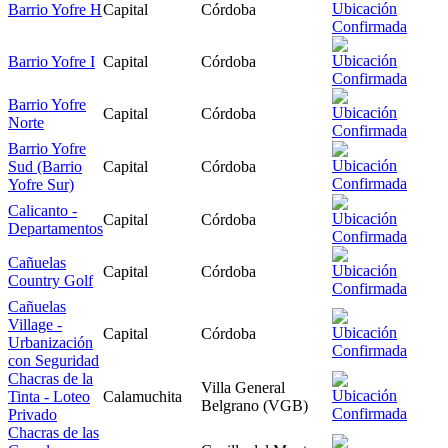
Barrio Yofre H
Capital
Córdoba
Barrio Yofre I
Capital
Córdoba
Barrio Yofre
Capital
Córdoba
Norte
Barrio Yofre
Sud (Barrio
Capital
Córdoba
Yofre Sur)
Calicanto -
Capital
Córdoba
Departamentos
Cañuelas
Capital
Córdoba
Country Golf
Cañuelas
Village -
Capital
Córdoba
Urbanización
con Seguridad
Chacras de la
Villa General
Tinta - Loteo
Calamuchita
Belgrano (VGB)
Privado
Chacras de las