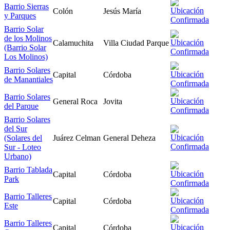
Barrio Sierras
Colón
Jesús María
y Parques
Barrio Solar
de los Molinos
Calamuchita
Villa Ciudad Parque
(Barrio Solar
Los Molinos)
Barrio Solares
Capital
Córdoba
de Manantiales
Barrio Solares
General Roca
Jovita
del Parque
Barrio Solares
del Sur
(Solares del
Juárez Celman
General Deheza
Sur - Loteo
Urbano)
Barrio Tablada
Capital
Córdoba
Park
Barrio Talleres
Capital
Córdoba
Este
Barrio Talleres
Capital
Córdoba