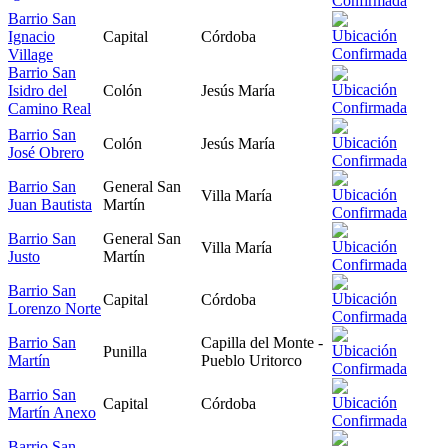
Barrio San
Ignacio
Capital
Córdoba
Village
Barrio San
Isidro del
Colón
Jesús María
Camino Real
Barrio San
Colón
Jesús María
José Obrero
Barrio San
General San
Villa María
Juan Bautista
Martín
Barrio San
General San
Villa María
Justo
Martín
Barrio San
Capital
Córdoba
Lorenzo Norte
Barrio San
Capilla del Monte -
Punilla
Martín
Pueblo Uritorco
Barrio San
Capital
Córdoba
Martín Anexo
Barrio San