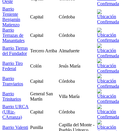
Oeste
Barrio
Teniente
Capital
Córdoba
Benjamín
Matienzo
Barrio
Terrazas de
Capital
Córdoba
Manantiales
Barrio Tierras
Tercero Arriba
Almafuerte
del Fundador
Barrio Tiro
Colón
Jesús María
Federal
Barrio
Capital
Córdoba
Tranviarios
Barrio
General San
Villa María
Trinitarios
Martín
Barrio URCA
(URiz-
Capital
Córdoba
CArranza)
Capilla del Monte -
Barrio Valenti
Punilla
Pueblo Uritorco