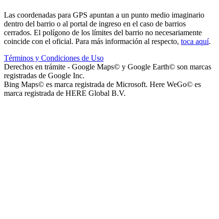
Instituto La Santísima Trinidad - Nivel Primario
Las coordenadas para GPS apuntan a un punto medio imaginario
dentro del barrio o al portal de ingreso en el caso de barrios
cerrados. El polígono de los límites del barrio no necesariamente
coincide con el oficial. Para más información al respecto,
toca aquí
.
Términos y Condiciones de Uso
Instituto La Santísima Trinidad - Nivel Inicial
Derechos en trámite - Google Maps© y Google Earth© son marcas
registradas de Google Inc.
Bing Maps© es marca registrada de Microsoft. Here WeGo© es
marca registrada de HERE Global B.V.
Instituto Nuestra Señora de Loreto (Nuestra Señora de Loreto -
Nivel Secundario)
Colegio Nuestra Señora de Loreto (Nuestra Señora de Loreto -
Nivel Primario)