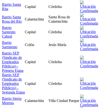
Barrio Santa
Capital
Córdoba
Rita
Barrio Santa
Santa Rosa de
Calamuchita
Rosa del Río
Calamuchita
Barrio
Sargento
Capital
Córdoba
Cabral
Barrio
Colón
Jesús María
Sarmiento
Barrio SEP
(Sindicato de
Empleados
Capital
Córdoba
Públicos) -
Primera Etapa
Barrio SEP
(Sindicato de
Empleados
Capital
Córdoba
Públicos) -
Segunda Etapa
Barrio Sierra
Calamuchita
Villa Ciudad Parque
Morena