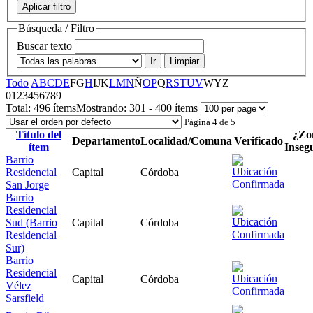
Aplicar filtro
Búsqueda / Filtro
Buscar texto
Ir
Limpiar
Todo
A
B
C
D
E
F
G
H
I
J
K
L
M
N
Ñ
O
P
Q
R
S
T
U
V
W
Y
Z
0
1
2
3
4
5
6
7
8
9
Total:
496 ítems
Mostrando:
301 - 400 ítems
Página 4 de 5
Título del
¿Zo
Departamento
Localidad/Comuna
Verificado
ítem
Inseg
Barrio
Residencial
Capital
Córdoba
San Jorge
Barrio
Residencial
Sud (Barrio
Capital
Córdoba
Residencial
Sur)
Barrio
Residencial
Capital
Córdoba
Vélez
Sarsfield