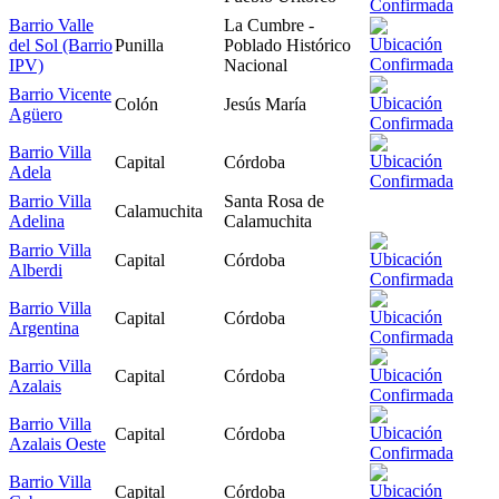
Barrio Valle
La Cumbre -
del Sol (Barrio
Punilla
Poblado Histórico
IPV)
Nacional
Barrio Vicente
Colón
Jesús María
Agüero
Barrio Villa
Capital
Córdoba
Adela
Barrio Villa
Santa Rosa de
Calamuchita
Adelina
Calamuchita
Barrio Villa
Capital
Córdoba
Alberdi
Barrio Villa
Capital
Córdoba
Argentina
Barrio Villa
Capital
Córdoba
Azalais
Barrio Villa
Capital
Córdoba
Azalais Oeste
Barrio Villa
Capital
Córdoba