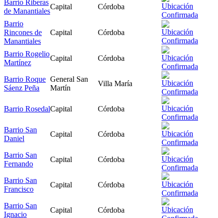
Barrio Riberas
Capital
Córdoba
de Manantiales
Barrio
Rincones de
Capital
Córdoba
Manantiales
Barrio Rogelio
Capital
Córdoba
Martínez
Barrio Roque
General San
Villa María
Sáenz Peña
Martín
Barrio Rosedal
Capital
Córdoba
Barrio San
Capital
Córdoba
Daniel
Barrio San
Capital
Córdoba
Fernando
Barrio San
Capital
Córdoba
Francisco
Barrio San
Capital
Córdoba
Ignacio