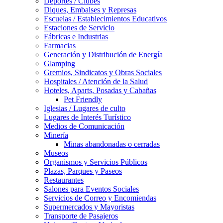
Deportes / Clubes
Diques, Embalses y Represas
Escuelas / Establecimientos Educativos
Estaciones de Servicio
Fábricas e Industrias
Farmacias
Generación y Distribución de Energía
Glamping
Gremios, Sindicatos y Obras Sociales
Hospitales / Atención de la Salud
Hoteles, Aparts, Posadas y Cabañas
Pet Friendly
Iglesias / Lugares de culto
Lugares de Interés Turístico
Medios de Comunicación
Minería
Minas abandonadas o cerradas
Museos
Organismos y Servicios Públicos
Plazas, Parques y Paseos
Restaurantes
Salones para Eventos Sociales
Servicios de Correo y Encomiendas
Supermercados y Mayoristas
Transporte de Pasajeros