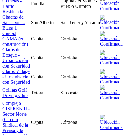
Gemelas -
Capilla del Monte -
Punilla
Barrio
Pueblo Uritorco
Residencial
Chacras de
San Javier -
San Alberto
San Javier y Yacanto
Etapa 1
Ciudad
GAMA (en
Capital
Córdoba
construcción)
Claros del
Bosque -
Capital
Córdoba
Urbanización
con Seguridad
Claros Village
- Urbanización
Capital
Córdoba
con Seguridad
Colinas Golf
Totoral
Sinsacate
Driving Club
Complejo
CISPREN II -
Sector Norte
(Círculo
Capital
Córdoba
Sindical de la
Prensa y la