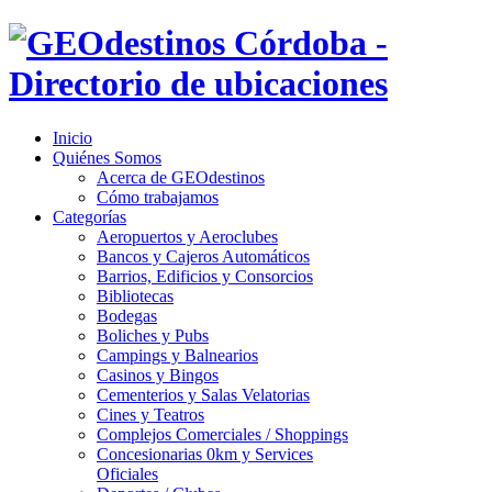
Inicio
Quiénes Somos
Acerca de GEOdestinos
Cómo trabajamos
Categorías
Aeropuertos y Aeroclubes
Bancos y Cajeros Automáticos
Barrios, Edificios y Consorcios
Bibliotecas
Bodegas
Boliches y Pubs
Campings y Balnearios
Casinos y Bingos
Cementerios y Salas Velatorias
Cines y Teatros
Complejos Comerciales / Shoppings
Concesionarias 0km y Services
Oficiales