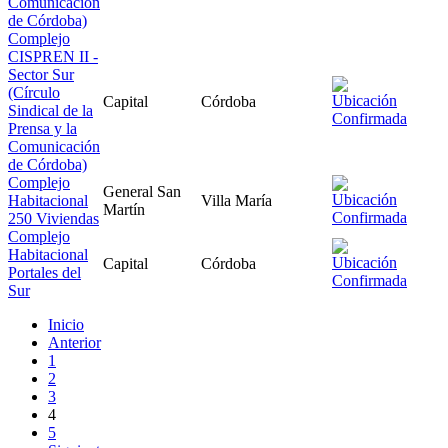
Comunicación
de Córdoba)
Complejo
CISPREN II -
Sector Sur
(Círculo
Capital
Córdoba
Sindical de la
Prensa y la
Comunicación
de Córdoba)
Complejo
General San
Habitacional
Villa María
Martín
250 Viviendas
Complejo
Habitacional
Capital
Córdoba
Portales del
Sur
Inicio
Anterior
1
2
3
4
5