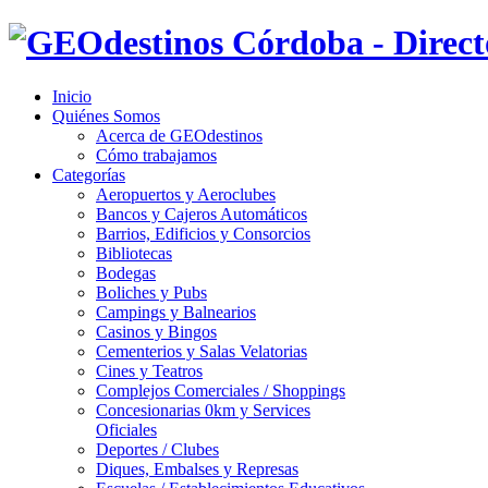
Inicio
Quiénes Somos
Acerca de GEOdestinos
Cómo trabajamos
Categorías
Aeropuertos y Aeroclubes
Bancos y Cajeros Automáticos
Barrios, Edificios y Consorcios
Bibliotecas
Bodegas
Boliches y Pubs
Campings y Balnearios
Casinos y Bingos
Cementerios y Salas Velatorias
Cines y Teatros
Complejos Comerciales / Shoppings
Concesionarias 0km y Services
Oficiales
Deportes / Clubes
Diques, Embalses y Represas