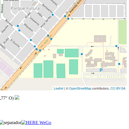
Leaflet
| ©
OpenStreetMap
contributors,
CC-BY-SA
,77" O)