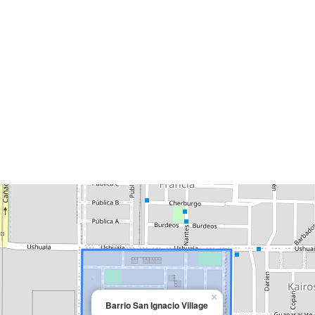
×
Barrio San Ignacio Village