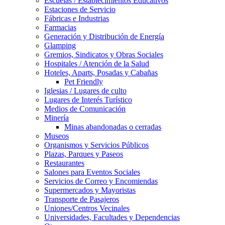
Escuelas / Establecimientos Educativos
Estaciones de Servicio
Fábricas e Industrias
Farmacias
Generación y Distribución de Energía
Glamping
Gremios, Sindicatos y Obras Sociales
Hospitales / Atención de la Salud
Hoteles, Aparts, Posadas y Cabañas
Pet Friendly
Iglesias / Lugares de culto
Lugares de Interés Turístico
Medios de Comunicación
Minería
Minas abandonadas o cerradas
Museos
Organismos y Servicios Públicos
Plazas, Parques y Paseos
Restaurantes
Salones para Eventos Sociales
Servicios de Correo y Encomiendas
Supermercados y Mayoristas
Transporte de Pasajeros
Uniones/Centros Vecinales
Universidades, Facultades y Dependencias