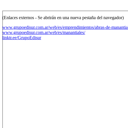
(Enlaces externos - Se abrirán en una nueva pestaña del navegador)
www.grupoedisur.com.ar/web/es/emprendimientos/abras-de-manantial
www.grupoedisur.com.ar/web/es/manantiales/
linktr.ee/GrupoEdisur