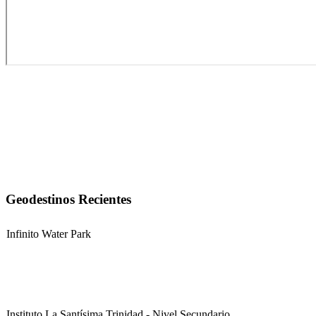
Geodestinos Recientes
Infinito Water Park
Instituto La Santísima Trinidad - Nivel Secundario