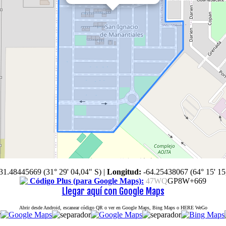
31.48445669 (31° 29' 04,04" S)
|
Longitud:
-64.25438067 (64° 15' 15
Código Plus (para Google Maps):
47WQ
GP8W+669
Llegar aquí con Google Maps
Abrir desde Android, escanear código QR o ver en Google Maps, Bing Maps o HERE WeGo