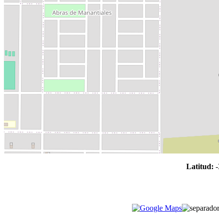
Latitud:
-