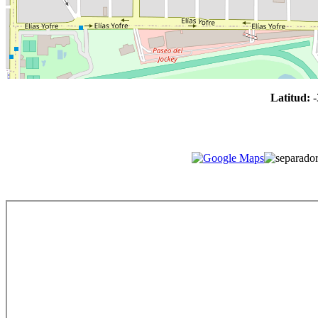
Latitud:
-