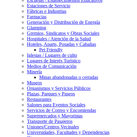
Escuelas / Establecimientos Educativos
Estaciones de Servicio
Fábricas e Industrias
Farmacias
Generación y Distribución de Energía
Glamping
Gremios, Sindicatos y Obras Sociales
Hospitales / Atención de la Salud
Hoteles, Aparts, Posadas y Cabañas
Pet Friendly
Iglesias / Lugares de culto
Lugares de Interés Turístico
Medios de Comunicación
Minería
Minas abandonadas o cerradas
Museos
Organismos y Servicios Públicos
Plazas, Parques y Paseos
Restaurantes
Salones para Eventos Sociales
Servicios de Correo y Encomiendas
Supermercados y Mayoristas
Transporte de Pasajeros
Uniones/Centros Vecinales
Universidades, Facultades y Dependencias