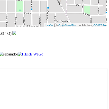
Leaflet
| ©
OpenStreetMap
contributors,
CC-BY-SA
,81" O)