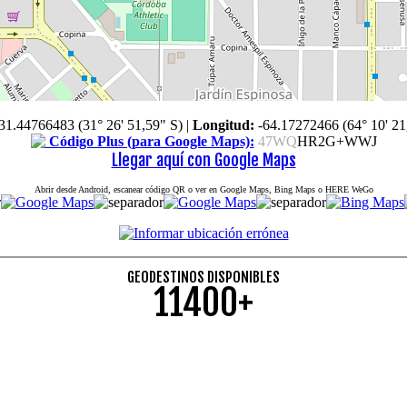
31.44766483 (31° 26' 51,59" S)
|
Longitud:
-64.17272466 (64° 10' 21
Código Plus (para Google Maps):
47WQ
HR2G+WWJ
Llegar aquí con Google Maps
Abrir desde Android, escanear código QR o ver en Google Maps, Bing Maps o HERE WeGo
GEODESTINOS DISPONIBLES
11400+