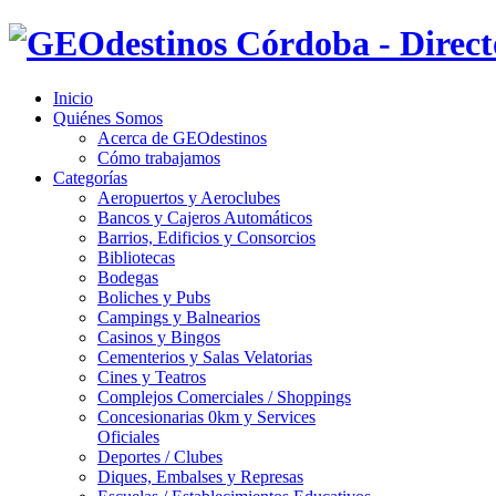
Inicio
Quiénes Somos
Acerca de GEOdestinos
Cómo trabajamos
Categorías
Aeropuertos y Aeroclubes
Bancos y Cajeros Automáticos
Barrios, Edificios y Consorcios
Bibliotecas
Bodegas
Boliches y Pubs
Campings y Balnearios
Casinos y Bingos
Cementerios y Salas Velatorias
Cines y Teatros
Complejos Comerciales / Shoppings
Concesionarias 0km y Services
Oficiales
Deportes / Clubes
Diques, Embalses y Represas