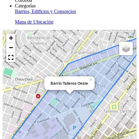
Córdoba
Categorías
Barrios, Edificios y Consorcios
Mapa de Ubicación
+
−
×
Barrio Talleres Oeste