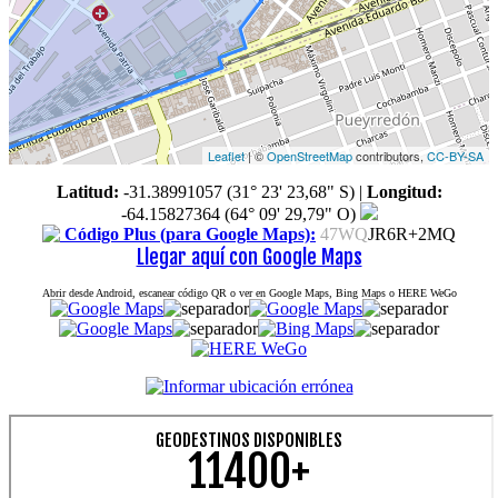
Leaflet
| ©
OpenStreetMap
contributors,
CC-BY-SA
Latitud:
-31.38991057 (31° 23' 23,68" S)
|
Longitud:
-64.15827364 (64° 09' 29,79" O)
Código Plus (para Google Maps):
47WQ
JR6R+2MQ
Llegar aquí con Google Maps
Abrir desde Android, escanear código QR o ver en Google Maps, Bing Maps o HERE WeGo
GEODESTINOS DISPONIBLES
11400+