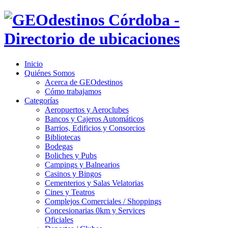
Inicio
Quiénes Somos
Acerca de GEOdestinos
Cómo trabajamos
Categorías
Aeropuertos y Aeroclubes
Bancos y Cajeros Automáticos
Barrios, Edificios y Consorcios
Bibliotecas
Bodegas
Boliches y Pubs
Campings y Balnearios
Casinos y Bingos
Cementerios y Salas Velatorias
Cines y Teatros
Complejos Comerciales / Shoppings
Concesionarias 0km y Services
Oficiales