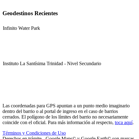
Geodestinos Recientes
Infinito Water Park
Instituto La Santísima Trinidad - Nivel Secundario
Instituto La Santísima Trinidad - Nivel Primario
Las coordenadas para GPS apuntan a un punto medio imaginario
dentro del barrio o al portal de ingreso en el caso de barrios
cerrados. El polígono de los límites del barrio no necesariamente
coincide con el oficial. Para más información al respecto,
toca aquí
.
Términos y Condiciones de Uso
Instituto La Santísima Trinidad - Nivel Inicial
Derechos en trámite - Google Maps© y Google Earth© son marcas