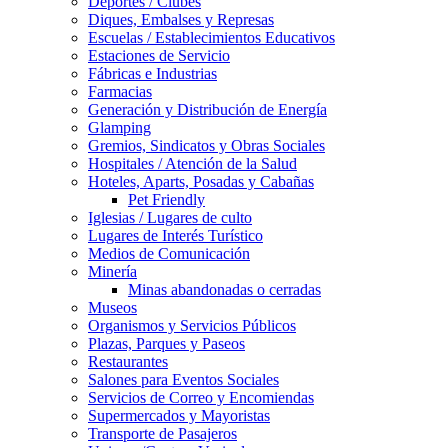
Deportes / Clubes
Diques, Embalses y Represas
Escuelas / Establecimientos Educativos
Estaciones de Servicio
Fábricas e Industrias
Farmacias
Generación y Distribución de Energía
Glamping
Gremios, Sindicatos y Obras Sociales
Hospitales / Atención de la Salud
Hoteles, Aparts, Posadas y Cabañas
Pet Friendly
Iglesias / Lugares de culto
Lugares de Interés Turístico
Medios de Comunicación
Minería
Minas abandonadas o cerradas
Museos
Organismos y Servicios Públicos
Plazas, Parques y Paseos
Restaurantes
Salones para Eventos Sociales
Servicios de Correo y Encomiendas
Supermercados y Mayoristas
Transporte de Pasajeros