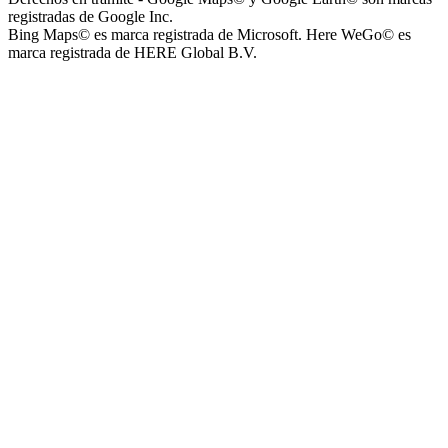
registradas de Google Inc.
Bing Maps© es marca registrada de Microsoft. Here WeGo© es
marca registrada de HERE Global B.V.
Instituto Nuestra Señora de Loreto (Nuestra Señora de Loreto -
Nivel Secundario)
Colegio Nuestra Señora de Loreto (Nuestra Señora de Loreto -
Nivel Primario)
Nuestra Señora de Loreto - Nivel Inicial
Instituto Santísima Trinidad - Nivel Secundario