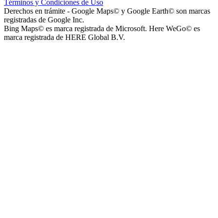
Términos y Condiciones de Uso
Nivel Primario)
Derechos en trámite - Google Maps© y Google Earth© son marcas
registradas de Google Inc.
Bing Maps© es marca registrada de Microsoft. Here WeGo© es
marca registrada de HERE Global B.V.
Nuestra Señora de Loreto - Nivel Inicial
Instituto Santísima Trinidad - Nivel Secundario
Instituto Santísima Trinidad - Nivel Primario
Instituto Santísima Trinidad - Nivel Inicial