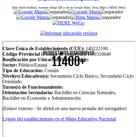
Abrir desde Android, escanear código QR o ver en Google Maps, Bing Maps o HERE WeGo
Clave Única de Establecimiento (CUE):
140222100
GEODESTINOS DISPONIBLES
Código Provincial (Código de Empresa):
EE0310640
11400+
Bonificación por Ubicación Desfavorable:
Sector:
Público/Estatal
Tipo de Educación:
Común
Nivel(es) Educativo(s):
Secundario Ciclo Básico, Secundario Ciclo
Orientado
Turno(s) de Funcionamiento:
Orientación Secundaria:
Bachiller en Ciencias Naturales,
Bachiller en Economía y Administración
(Enlace externo - Se abrirá en una nueva pestaña del navegador)
Legajo del establecimiento en el Mapa Educativo Nacional