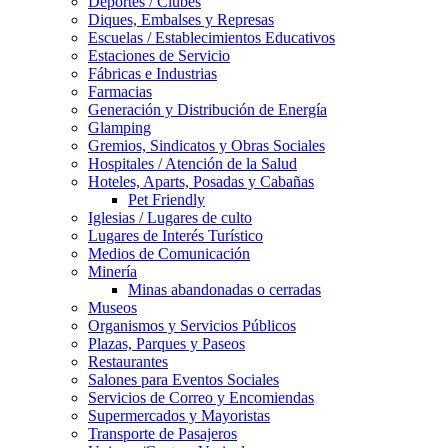
Deportes / Clubes
Diques, Embalses y Represas
Escuelas / Establecimientos Educativos
Estaciones de Servicio
Fábricas e Industrias
Farmacias
Generación y Distribución de Energía
Glamping
Gremios, Sindicatos y Obras Sociales
Hospitales / Atención de la Salud
Hoteles, Aparts, Posadas y Cabañas
Pet Friendly
Iglesias / Lugares de culto
Lugares de Interés Turístico
Medios de Comunicación
Minería
Minas abandonadas o cerradas
Museos
Organismos y Servicios Públicos
Plazas, Parques y Paseos
Restaurantes
Salones para Eventos Sociales
Servicios de Correo y Encomiendas
Supermercados y Mayoristas
Transporte de Pasajeros