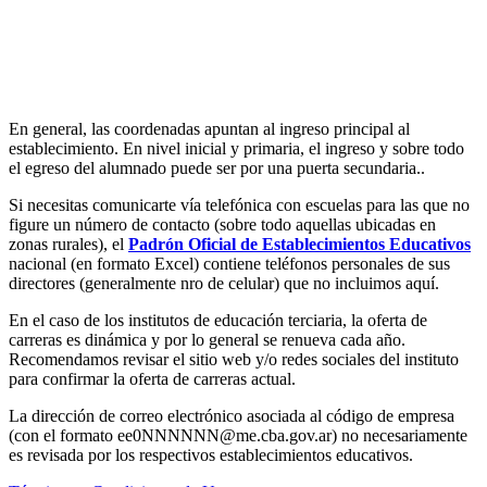
Instituto La Santísima Trinidad - Nivel Primario
En general, las coordenadas apuntan al ingreso principal al
establecimiento. En nivel inicial y primaria, el ingreso y sobre todo
el egreso del alumnado puede ser por una puerta secundaria..
Si necesitas comunicarte vía telefónica con escuelas para las que no
figure un número de contacto (sobre todo aquellas ubicadas en
Instituto La Santísima Trinidad - Nivel Inicial
zonas rurales), el
Padrón Oficial de Establecimientos Educativos
nacional (en formato Excel) contiene teléfonos personales de sus
directores (generalmente nro de celular) que no incluimos aquí.
En el caso de los institutos de educación terciaria, la oferta de
carreras es dinámica y por lo general se renueva cada año.
Instituto Nuestra Señora de Loreto (Nuestra Señora de Loreto -
Recomendamos revisar el sitio web y/o redes sociales del instituto
Nivel Secundario)
para confirmar la oferta de carreras actual.
La dirección de correo electrónico asociada al código de empresa
(con el formato
ee0NNNNNN@me.cba.gov.ar
) no necesariamente
es revisada por los respectivos establecimientos educativos.
Colegio Nuestra Señora de Loreto (Nuestra Señora de Loreto -