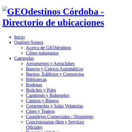
Inicio
Quiénes Somos
Acerca de GEOdestinos
Cómo trabajamos
Categorías
Aeropuertos y Aeroclubes
Bancos y Cajeros Automáticos
Barrios, Edificios y Consorcios
Bibliotecas
Bodegas
Boliches y Pubs
Campings y Balnearios
Casinos y Bingos
Cementerios y Salas Velatorias
Cines y Teatros
Complejos Comerciales / Shoppings
Concesionarias 0km y Services
Oficiales