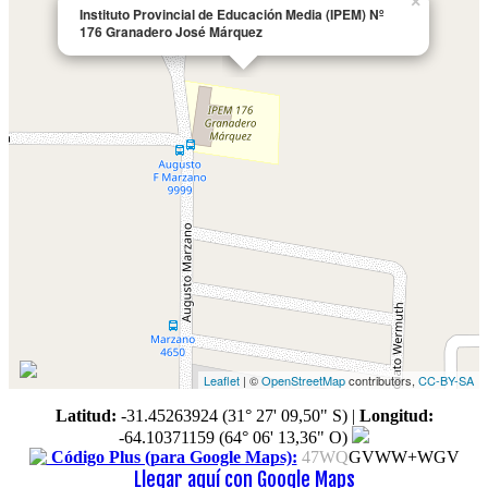
×
Instituto Provincial de Educación Media (IPEM) Nº
176 Granadero José Márquez
Leaflet
| ©
OpenStreetMap
contributors,
CC-BY-SA
Latitud:
-31.45263924 (31° 27' 09,50" S)
|
Longitud:
-64.10371159 (64° 06' 13,36" O)
Código Plus (para Google Maps):
47WQ
GVWW+WGV
Llegar aquí con Google Maps