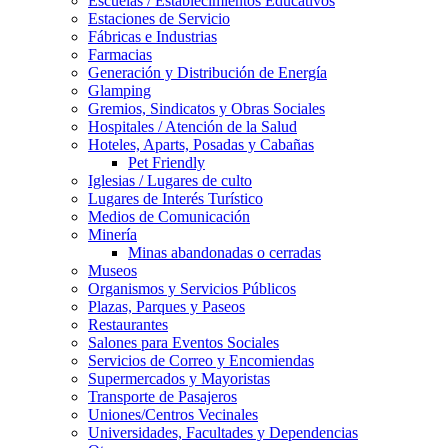
Escuelas / Establecimientos Educativos
Estaciones de Servicio
Fábricas e Industrias
Farmacias
Generación y Distribución de Energía
Glamping
Gremios, Sindicatos y Obras Sociales
Hospitales / Atención de la Salud
Hoteles, Aparts, Posadas y Cabañas
Pet Friendly
Iglesias / Lugares de culto
Lugares de Interés Turístico
Medios de Comunicación
Minería
Minas abandonadas o cerradas
Museos
Organismos y Servicios Públicos
Plazas, Parques y Paseos
Restaurantes
Salones para Eventos Sociales
Servicios de Correo y Encomiendas
Supermercados y Mayoristas
Transporte de Pasajeros
Uniones/Centros Vecinales
Universidades, Facultades y Dependencias