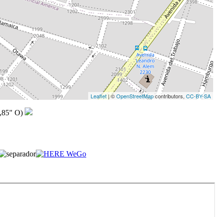
Leaflet
| ©
OpenStreetMap
contributors,
CC-BY-SA
,85" O)