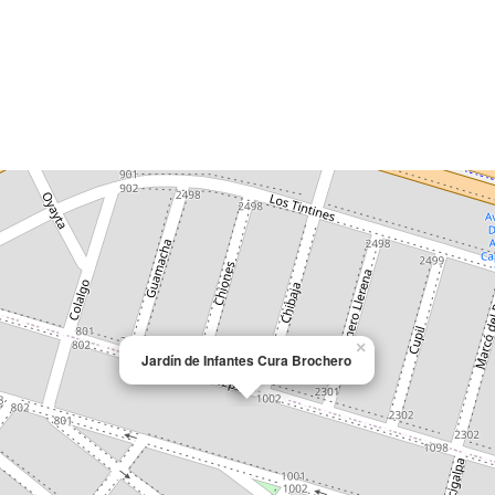
×
Jardín de Infantes Cura Brochero