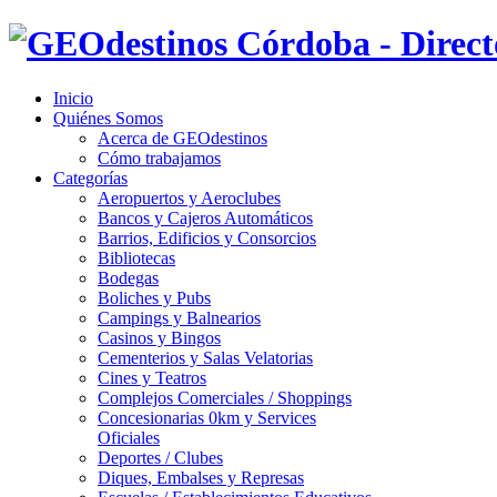
Inicio
Quiénes Somos
Acerca de GEOdestinos
Cómo trabajamos
Categorías
Aeropuertos y Aeroclubes
Bancos y Cajeros Automáticos
Barrios, Edificios y Consorcios
Bibliotecas
Bodegas
Boliches y Pubs
Campings y Balnearios
Casinos y Bingos
Cementerios y Salas Velatorias
Cines y Teatros
Complejos Comerciales / Shoppings
Concesionarias 0km y Services
Oficiales
Deportes / Clubes
Diques, Embalses y Represas