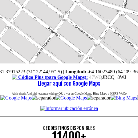
31.37915223 (31° 22' 44,95" S)
|
Longitud:
-64.16023489 (64° 09' 36
Código Plus (para Google Maps):
47WQ
JRCQ+8WJ
Llegar aquí con Google Maps
Abrir desde Android, escanear código QR o ver en Google Maps, Bing Maps o HERE WeGo
GEODESTINOS DISPONIBLES
11400+