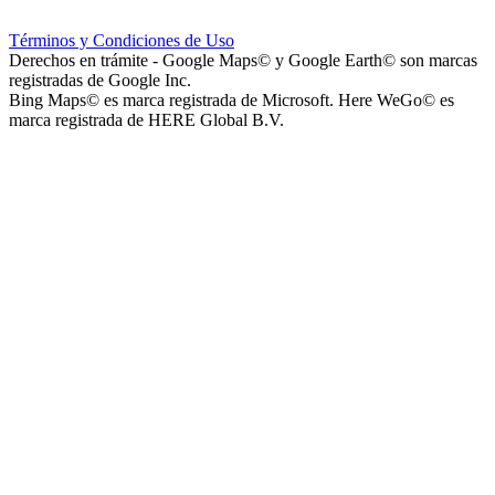
Instituto La Santísima Trinidad - Nivel Primario
Términos y Condiciones de Uso
Derechos en trámite - Google Maps© y Google Earth© son marcas
registradas de Google Inc.
Bing Maps© es marca registrada de Microsoft. Here WeGo© es
marca registrada de HERE Global B.V.
Instituto La Santísima Trinidad - Nivel Inicial
Instituto Nuestra Señora de Loreto (Nuestra Señora de Loreto -
Nivel Secundario)
Colegio Nuestra Señora de Loreto (Nuestra Señora de Loreto -
Nivel Primario)