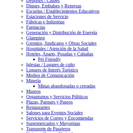
Deportes / Clubes
Diques, Embalses y Represas
Escuelas / Establecimientos Educativos
Estaciones de Servicio
Fábricas e Industrias
Farmacias
Generación y Distribución de Energía
Glamping
Gremios, Sindicatos y Obras Sociales
Hospitales / Atención de la Salud
Hoteles, Aparts, Posadas y Cabañas
Pet Friendly
Iglesias / Lugares de culto
Lugares de Interés Turístico
Medios de Comunicación
Minería
Minas abandonadas o cerradas
Museos
Organismos y Servicios Públicos
Plazas, Parques y Paseos
Restaurantes
Salones para Eventos Sociales
Servicios de Correo y Encomiendas
Supermercados y Mayoristas
Transporte de Pasajeros