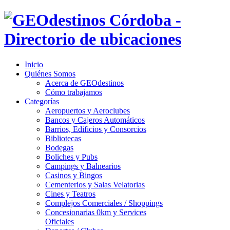
Inicio
Quiénes Somos
Acerca de GEOdestinos
Cómo trabajamos
Categorías
Aeropuertos y Aeroclubes
Bancos y Cajeros Automáticos
Barrios, Edificios y Consorcios
Bibliotecas
Bodegas
Boliches y Pubs
Campings y Balnearios
Casinos y Bingos
Cementerios y Salas Velatorias
Cines y Teatros
Complejos Comerciales / Shoppings
Concesionarias 0km y Services
Oficiales