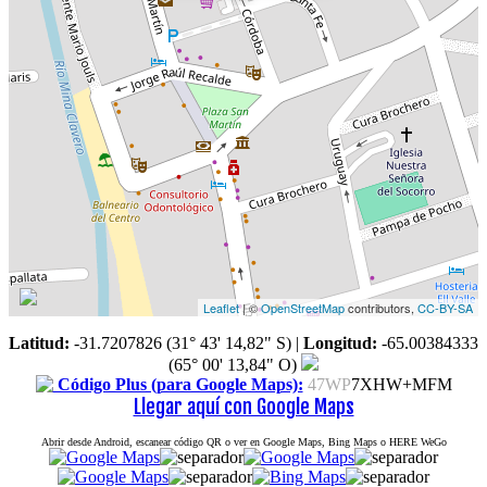
Leaflet
| ©
OpenStreetMap
contributors,
CC-BY-SA
Latitud:
-31.7207826 (31° 43' 14,82" S)
|
Longitud:
-65.00384333
(65° 00' 13,84" O)
Código Plus (para Google Maps):
47WP
7XHW+MFM
Llegar aquí con Google Maps
Abrir desde Android, escanear código QR o ver en Google Maps, Bing Maps o HERE WeGo