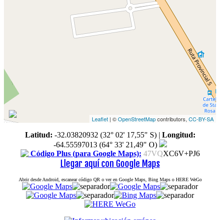
Leaflet
| ©
OpenStreetMap
contributors,
CC-BY-SA
Latitud:
-32.03820932 (32° 02' 17,55" S)
|
Longitud:
-64.55597013 (64° 33' 21,49" O)
Código Plus (para Google Maps):
47VQ
XC6V+PJ6
Llegar aquí con Google Maps
Abrir desde Android, escanear código QR o ver en Google Maps, Bing Maps o HERE WeGo