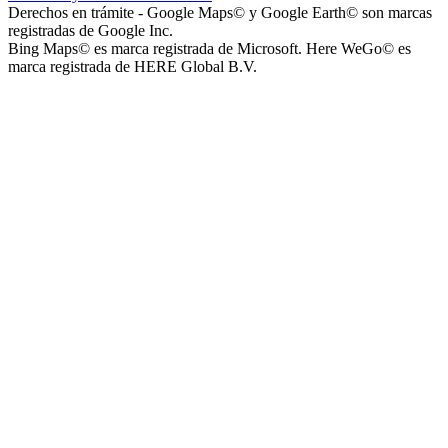
Derechos en trámite - Google Maps© y Google Earth© son marcas
registradas de Google Inc.
Bing Maps© es marca registrada de Microsoft. Here WeGo© es
marca registrada de HERE Global B.V.
Instituto La Santísima Trinidad - Nivel Inicial
Instituto Nuestra Señora de Loreto (Nuestra Señora de Loreto -
Nivel Secundario)
Colegio Nuestra Señora de Loreto (Nuestra Señora de Loreto -
Nivel Primario)
Nuestra Señora de Loreto - Nivel Inicial