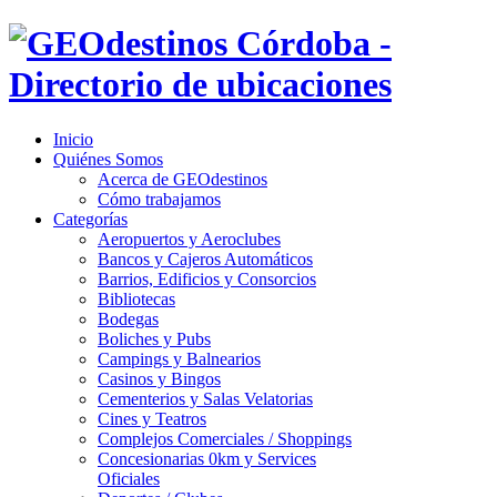
Inicio
Quiénes Somos
Acerca de GEOdestinos
Cómo trabajamos
Categorías
Aeropuertos y Aeroclubes
Bancos y Cajeros Automáticos
Barrios, Edificios y Consorcios
Bibliotecas
Bodegas
Boliches y Pubs
Campings y Balnearios
Casinos y Bingos
Cementerios y Salas Velatorias
Cines y Teatros
Complejos Comerciales / Shoppings
Concesionarias 0km y Services
Oficiales