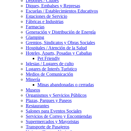
Deportes / Clubes
Diques, Embalses y Represas
Escuelas / Establecimientos Educativos
Estaciones de Servicio
Fábricas e Industrias
Farmacias
Generación y Distribución de Energía
Glamping
Gremios, Sindicatos y Obras Sociales
Hospitales / Atención de la Salud
Hoteles, Aparts, Posadas y Cabañas
Pet Friendly
Iglesias / Lugares de culto
Lugares de Interés Turístico
Medios de Comunicación
Minería
Minas abandonadas o cerradas
Museos
Organismos y Servicios Públicos
Plazas, Parques y Paseos
Restaurantes
Salones para Eventos Sociales
Servicios de Correo y Encomiendas
Supermercados y Mayoristas
Transporte de Pasajeros