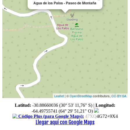
Agua de los Palos - Paseo de Montaña
Leaflet
| ©
OpenStreetMap
contributors,
CC-BY-SA
Latitud:
-30.88660036 (30° 53' 11,76" S)
|
Longitud:
-64.49755741 (64° 29' 51,21" O)
Código Plus (para Google Maps):
47XQ
4G72+9X4
Llegar aquí con Google Maps