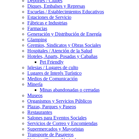
Deportes / Clubes
Diques, Embalses y Represas
Escuelas / Establecimientos Educativos
Estaciones de Servicio
Fábricas e Industrias
Farmacias
Generación y Distribución de Energía
Glamping
Gremios, Sindicatos y Obras Sociales
Hospitales / Atención de la Salud
Hoteles, Aparts, Posadas y Cabañas
Pet Friendly
Iglesias / Lugares de culto
Lugares de Interés Turístico
Medios de Comunicación
Minería
Minas abandonadas o cerradas
Museos
Organismos y Servicios Públicos
Plazas, Parques y Paseos
Restaurantes
Salones para Eventos Sociales
Servicios de Correo y Encomiendas
Supermercados y Mayoristas
Transporte de Pasajeros