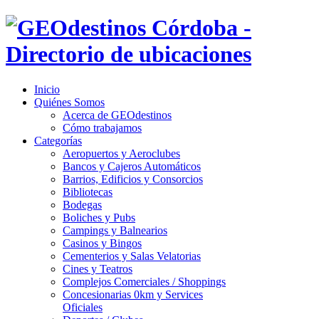
Inicio
Quiénes Somos
Acerca de GEOdestinos
Cómo trabajamos
Categorías
Aeropuertos y Aeroclubes
Bancos y Cajeros Automáticos
Barrios, Edificios y Consorcios
Bibliotecas
Bodegas
Boliches y Pubs
Campings y Balnearios
Casinos y Bingos
Cementerios y Salas Velatorias
Cines y Teatros
Complejos Comerciales / Shoppings
Concesionarias 0km y Services
Oficiales