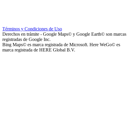
Instituto La Santísima Trinidad - Nivel Primario
Términos y Condiciones de Uso
Derechos en trámite - Google Maps© y Google Earth© son marcas
registradas de Google Inc.
Bing Maps© es marca registrada de Microsoft. Here WeGo© es
marca registrada de HERE Global B.V.
Instituto La Santísima Trinidad - Nivel Inicial
Instituto Nuestra Señora de Loreto (Nuestra Señora de Loreto -
Nivel Secundario)
Colegio Nuestra Señora de Loreto (Nuestra Señora de Loreto -
Nivel Primario)