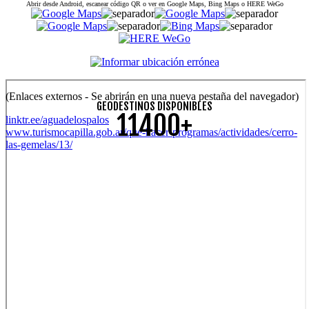
Abrir desde Android, escanear código QR o ver en Google Maps, Bing Maps o HERE WeGo
(Enlaces externos - Se abrirán en una nueva pestaña del navegador)
GEODESTINOS DISPONIBLES
11400+
linktr.ee/aguadelospalos
www.turismocapilla.gob.ar/que-hacer-programas/actividades/cerro-
las-gemelas/13/