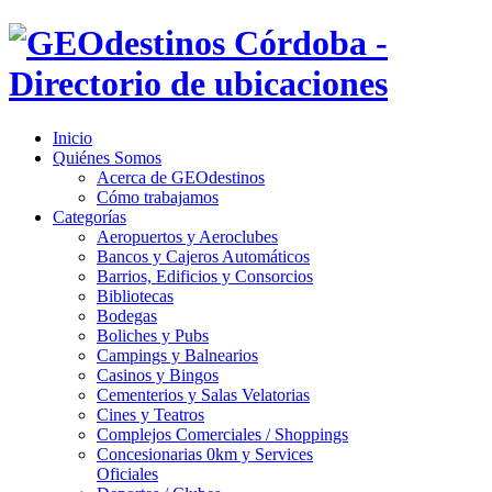
Inicio
Quiénes Somos
Acerca de GEOdestinos
Cómo trabajamos
Categorías
Aeropuertos y Aeroclubes
Bancos y Cajeros Automáticos
Barrios, Edificios y Consorcios
Bibliotecas
Bodegas
Boliches y Pubs
Campings y Balnearios
Casinos y Bingos
Cementerios y Salas Velatorias
Cines y Teatros
Complejos Comerciales / Shoppings
Concesionarias 0km y Services
Oficiales