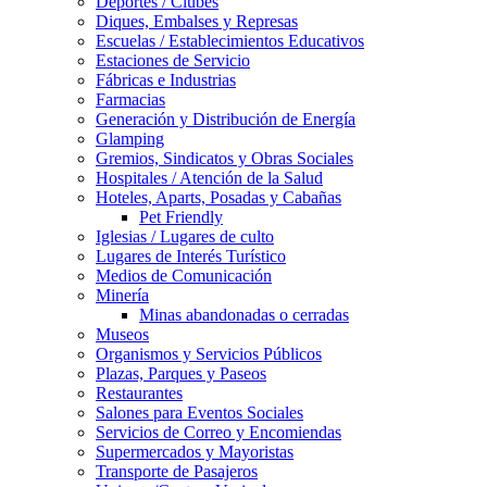
Deportes / Clubes
Diques, Embalses y Represas
Escuelas / Establecimientos Educativos
Estaciones de Servicio
Fábricas e Industrias
Farmacias
Generación y Distribución de Energía
Glamping
Gremios, Sindicatos y Obras Sociales
Hospitales / Atención de la Salud
Hoteles, Aparts, Posadas y Cabañas
Pet Friendly
Iglesias / Lugares de culto
Lugares de Interés Turístico
Medios de Comunicación
Minería
Minas abandonadas o cerradas
Museos
Organismos y Servicios Públicos
Plazas, Parques y Paseos
Restaurantes
Salones para Eventos Sociales
Servicios de Correo y Encomiendas
Supermercados y Mayoristas
Transporte de Pasajeros