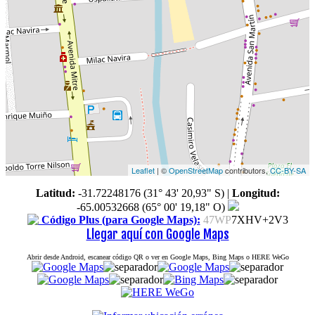
Leaflet
| ©
OpenStreetMap
contributors,
CC-BY-SA
Latitud:
-31.72248176 (31° 43' 20,93" S)
|
Longitud:
-65.00532668 (65° 00' 19,18" O)
Código Plus (para Google Maps):
47WP
7XHV+2V3
Llegar aquí con Google Maps
Abrir desde Android, escanear código QR o ver en Google Maps, Bing Maps o HERE WeGo