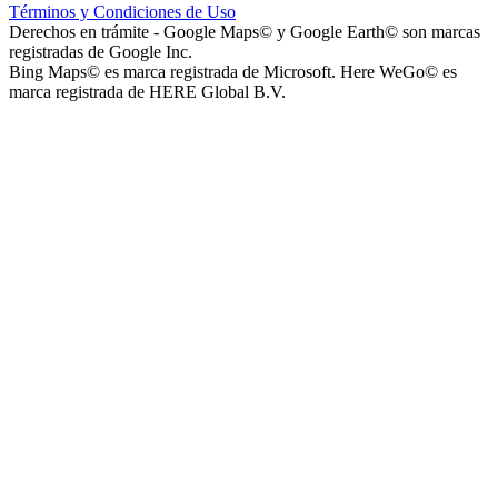
Términos y Condiciones de Uso
Derechos en trámite - Google Maps© y Google Earth© son marcas
registradas de Google Inc.
Bing Maps© es marca registrada de Microsoft. Here WeGo© es
marca registrada de HERE Global B.V.
Instituto La Santísima Trinidad - Nivel Inicial
Instituto Nuestra Señora de Loreto (Nuestra Señora de Loreto -
Nivel Secundario)
Colegio Nuestra Señora de Loreto (Nuestra Señora de Loreto -
Nivel Primario)
Nuestra Señora de Loreto - Nivel Inicial