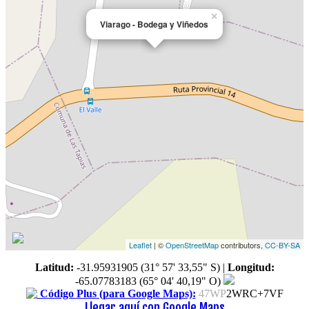
×
Viarago - Bodega y Viñedos
Leaflet
| ©
OpenStreetMap
contributors,
CC-BY-SA
Latitud:
-31.95931905 (31° 57' 33,55" S)
|
Longitud:
-65.07783183 (65° 04' 40,19" O)
Código Plus (para Google Maps):
47WP
2WRC+7VF
Llegar aquí con Google Maps