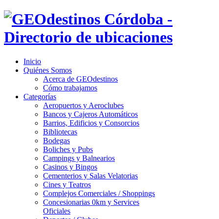
Inicio
Quiénes Somos
Acerca de GEOdestinos
Cómo trabajamos
Categorías
Aeropuertos y Aeroclubes
Bancos y Cajeros Automáticos
Barrios, Edificios y Consorcios
Bibliotecas
Bodegas
Boliches y Pubs
Campings y Balnearios
Casinos y Bingos
Cementerios y Salas Velatorias
Cines y Teatros
Complejos Comerciales / Shoppings
Concesionarias 0km y Services
Oficiales