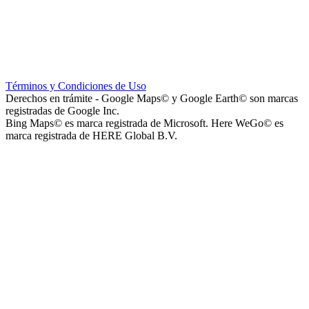
Instituto La Santísima Trinidad - Nivel Primario
Términos y Condiciones de Uso
Derechos en trámite - Google Maps© y Google Earth© son marcas
registradas de Google Inc.
Bing Maps© es marca registrada de Microsoft. Here WeGo© es
marca registrada de HERE Global B.V.
Instituto La Santísima Trinidad - Nivel Inicial
Instituto Nuestra Señora de Loreto (Nuestra Señora de Loreto -
Nivel Secundario)
Colegio Nuestra Señora de Loreto (Nuestra Señora de Loreto -