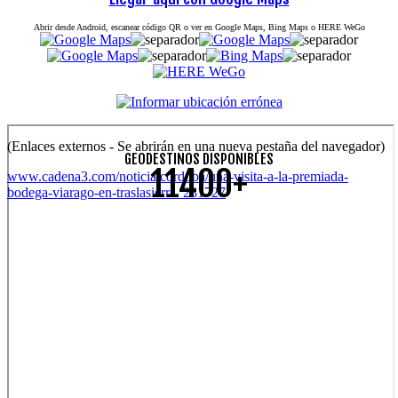
Abrir desde Android, escanear código QR o ver en Google Maps, Bing Maps o HERE WeGo
(Enlaces externos - Se abrirán en una nueva pestaña del navegador)
GEODESTINOS DISPONIBLES
11400+
www.cadena3.com/noticia/cordoba/una-visita-a-la-premiada-
bodega-viarago-en-traslasierra_281727