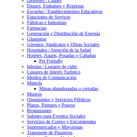
Deportes / Clubes
Diques, Embalses y Represas
Escuelas / Establecimientos Educativos
Estaciones de Servicio
Fábricas e Industrias
Farmacias
Generación y Distribución de Energía
Glamping
Gremios, Sindicatos y Obras Sociales
Hospitales / Atención de la Salud
Hoteles, Aparts, Posadas y Cabañas
Pet Friendly
Iglesias / Lugares de culto
Lugares de Interés Turístico
Medios de Comunicación
Minería
Minas abandonadas o cerradas
Museos
Organismos y Servicios Públicos
Plazas, Parques y Paseos
Restaurantes
Salones para Eventos Sociales
Servicios de Correo y Encomiendas
Supermercados y Mayoristas
Transporte de Pasajeros