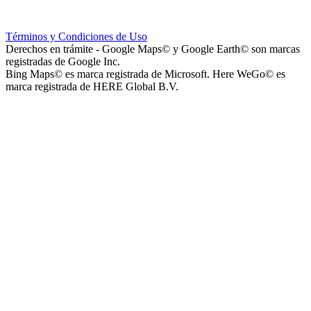
Instituto La Santísima Trinidad - Nivel Primario
Términos y Condiciones de Uso
Derechos en trámite - Google Maps© y Google Earth© son marcas
registradas de Google Inc.
Bing Maps© es marca registrada de Microsoft. Here WeGo© es
marca registrada de HERE Global B.V.
Instituto La Santísima Trinidad - Nivel Inicial
Instituto Nuestra Señora de Loreto (Nuestra Señora de Loreto -
Nivel Secundario)
Colegio Nuestra Señora de Loreto (Nuestra Señora de Loreto -
Nivel Primario)