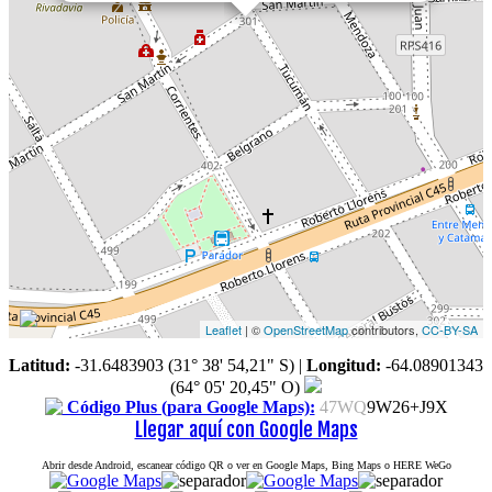
Leaflet
| ©
OpenStreetMap
contributors,
CC-BY-SA
Latitud:
-31.6483903 (31° 38' 54,21" S)
|
Longitud:
-64.08901343
(64° 05' 20,45" O)
Código Plus (para Google Maps):
47WQ
9W26+J9X
Llegar aquí con Google Maps
Abrir desde Android, escanear código QR o ver en Google Maps, Bing Maps o HERE WeGo