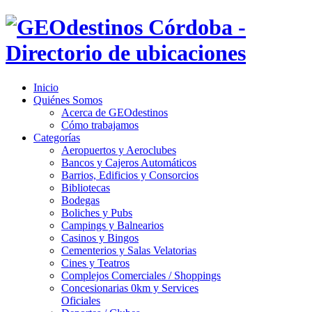
Inicio
Quiénes Somos
Acerca de GEOdestinos
Cómo trabajamos
Categorías
Aeropuertos y Aeroclubes
Bancos y Cajeros Automáticos
Barrios, Edificios y Consorcios
Bibliotecas
Bodegas
Boliches y Pubs
Campings y Balnearios
Casinos y Bingos
Cementerios y Salas Velatorias
Cines y Teatros
Complejos Comerciales / Shoppings
Concesionarias 0km y Services
Oficiales