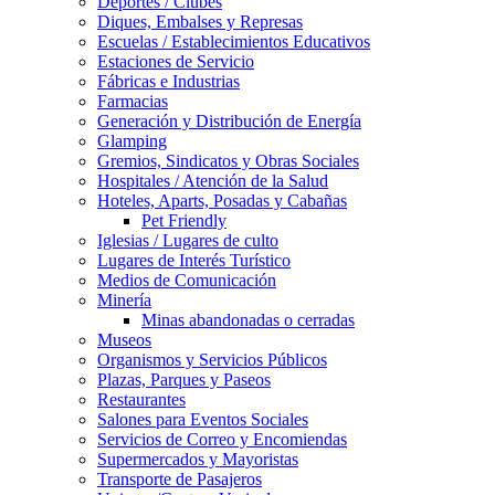
Deportes / Clubes
Diques, Embalses y Represas
Escuelas / Establecimientos Educativos
Estaciones de Servicio
Fábricas e Industrias
Farmacias
Generación y Distribución de Energía
Glamping
Gremios, Sindicatos y Obras Sociales
Hospitales / Atención de la Salud
Hoteles, Aparts, Posadas y Cabañas
Pet Friendly
Iglesias / Lugares de culto
Lugares de Interés Turístico
Medios de Comunicación
Minería
Minas abandonadas o cerradas
Museos
Organismos y Servicios Públicos
Plazas, Parques y Paseos
Restaurantes
Salones para Eventos Sociales
Servicios de Correo y Encomiendas
Supermercados y Mayoristas
Transporte de Pasajeros