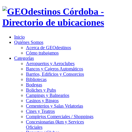
Inicio
Quiénes Somos
Acerca de GEOdestinos
Cómo trabajamos
Categorías
Aeropuertos y Aeroclubes
Bancos y Cajeros Automáticos
Barrios, Edificios y Consorcios
Bibliotecas
Bodegas
Boliches y Pubs
Campings y Balnearios
Casinos y Bingos
Cementerios y Salas Velatorias
Cines y Teatros
Complejos Comerciales / Shoppings
Concesionarias 0km y Services
Oficiales