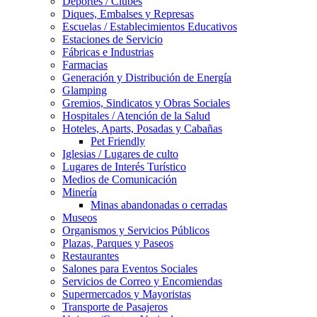
Deportes / Clubes
Diques, Embalses y Represas
Escuelas / Establecimientos Educativos
Estaciones de Servicio
Fábricas e Industrias
Farmacias
Generación y Distribución de Energía
Glamping
Gremios, Sindicatos y Obras Sociales
Hospitales / Atención de la Salud
Hoteles, Aparts, Posadas y Cabañas
Pet Friendly
Iglesias / Lugares de culto
Lugares de Interés Turístico
Medios de Comunicación
Minería
Minas abandonadas o cerradas
Museos
Organismos y Servicios Públicos
Plazas, Parques y Paseos
Restaurantes
Salones para Eventos Sociales
Servicios de Correo y Encomiendas
Supermercados y Mayoristas
Transporte de Pasajeros