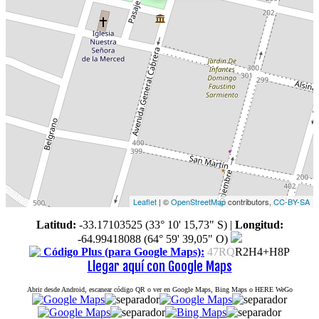
Leaflet
| ©
OpenStreetMap
contributors,
CC-BY-SA
Latitud:
-33.17103525 (33° 10' 15,73" S)
|
Longitud:
-64.99418088 (64° 59' 39,05" O)
Código Plus (para Google Maps):
47RQ
R2H4+H8P
Llegar aquí con Google Maps
Abrir desde Android, escanear código QR o ver en Google Maps, Bing Maps o HERE WeGo