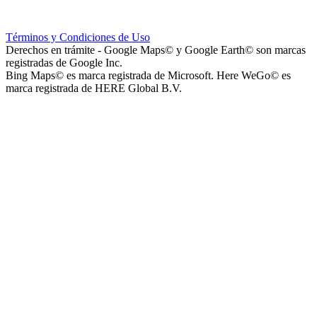
Instituto La Santísima Trinidad - Nivel Primario
Términos y Condiciones de Uso
Derechos en trámite - Google Maps© y Google Earth© son marcas
registradas de Google Inc.
Bing Maps© es marca registrada de Microsoft. Here WeGo© es
marca registrada de HERE Global B.V.
Instituto La Santísima Trinidad - Nivel Inicial
Instituto Nuestra Señora de Loreto (Nuestra Señora de Loreto -
Nivel Secundario)
Colegio Nuestra Señora de Loreto (Nuestra Señora de Loreto -
Nivel Primario)