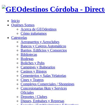
Inicio
Quiénes Somos
Acerca de GEOdestinos
Cómo trabajamos
Categorías
Aeropuertos y Aeroclubes
Bancos y Cajeros Automáticos
Barrios, Edificios y Consorcios
Bibliotecas
Bodegas
Boliches y Pubs
Campings y Balnearios
Casinos y Bingos
Cementerios y Salas Velatorias
Cines y Teatros
Complejos Comerciales / Shoppings
Concesionarias 0km y Services
Oficiales
Deportes / Clubes
Diques, Embalses y Represas