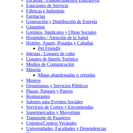
Escuelas / Establecimientos Educativos
Estaciones de Servicio
Fábricas e Industrias
Farmacias
Generación y Distribución de Energía
Glamping
Gremios, Sindicatos y Obras Sociales
Hospitales / Atención de la Salud
Hoteles, Aparts, Posadas y Cabañas
Pet Friendly
Iglesias / Lugares de culto
Lugares de Interés Turístico
Medios de Comunicación
Minería
Minas abandonadas o cerradas
Museos
Organismos y Servicios Públicos
Plazas, Parques y Paseos
Restaurantes
Salones para Eventos Sociales
Servicios de Correo y Encomiendas
Supermercados y Mayoristas
Transporte de Pasajeros
Uniones/Centros Vecinales
Universidades, Facultades y Dependencias