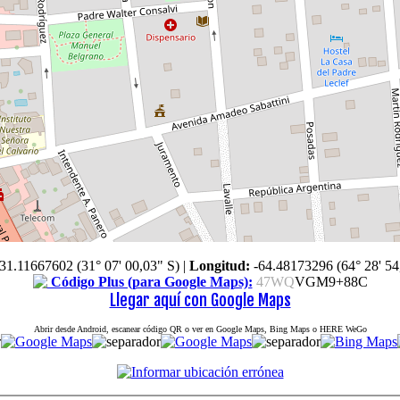
-31.11667602 (31° 07' 00,03" S)
|
Longitud:
-64.48173296 (64° 28' 54
Código Plus (para Google Maps):
47WQ
VGM9+88C
Llegar aquí con Google Maps
Abrir desde Android, escanear código QR o ver en Google Maps, Bing Maps o HERE WeGo