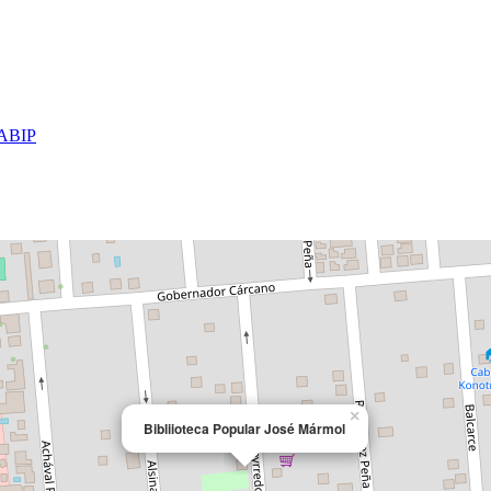
ONABIP
×
Bibliioteca Popular José Mármol