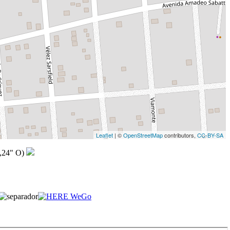
Leaflet
| ©
OpenStreetMap
contributors,
CC-BY-SA
,24" O)