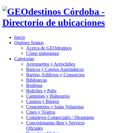
Inicio
Quiénes Somos
Acerca de GEOdestinos
Cómo trabajamos
Categorías
Aeropuertos y Aeroclubes
Bancos y Cajeros Automáticos
Barrios, Edificios y Consorcios
Bibliotecas
Bodegas
Boliches y Pubs
Campings y Balnearios
Casinos y Bingos
Cementerios y Salas Velatorias
Cines y Teatros
Complejos Comerciales / Shoppings
Concesionarias 0km y Services
Oficiales