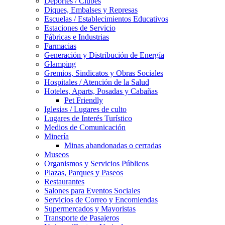
Deportes / Clubes
Diques, Embalses y Represas
Escuelas / Establecimientos Educativos
Estaciones de Servicio
Fábricas e Industrias
Farmacias
Generación y Distribución de Energía
Glamping
Gremios, Sindicatos y Obras Sociales
Hospitales / Atención de la Salud
Hoteles, Aparts, Posadas y Cabañas
Pet Friendly
Iglesias / Lugares de culto
Lugares de Interés Turístico
Medios de Comunicación
Minería
Minas abandonadas o cerradas
Museos
Organismos y Servicios Públicos
Plazas, Parques y Paseos
Restaurantes
Salones para Eventos Sociales
Servicios de Correo y Encomiendas
Supermercados y Mayoristas
Transporte de Pasajeros