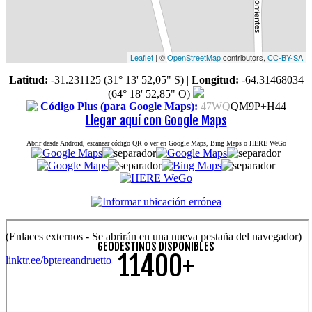
Leaflet
| ©
OpenStreetMap
contributors,
CC-BY-SA
Latitud:
-31.231125 (31° 13' 52,05" S)
|
Longitud:
-64.31468034
(64° 18' 52,85" O)
Código Plus (para Google Maps):
47WQ
QM9P+H44
Llegar aquí con Google Maps
Abrir desde Android, escanear código QR o ver en Google Maps, Bing Maps o HERE WeGo
(Enlaces externos - Se abrirán en una nueva pestaña del navegador)
GEODESTINOS DISPONIBLES
11400+
linktr.ee/bptereandruetto