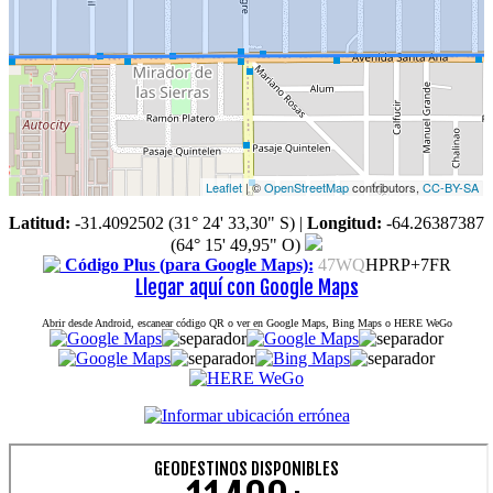
Leaflet
| ©
OpenStreetMap
contributors,
CC-BY-SA
Latitud:
-31.4092502 (31° 24' 33,30" S)
|
Longitud:
-64.26387387
(64° 15' 49,95" O)
Código Plus (para Google Maps):
47WQ
HPRP+7FR
Llegar aquí con Google Maps
Abrir desde Android, escanear código QR o ver en Google Maps, Bing Maps o HERE WeGo
GEODESTINOS DISPONIBLES