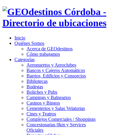
Inicio
Quiénes Somos
Acerca de GEOdestinos
Cómo trabajamos
Categorías
Aeropuertos y Aeroclubes
Bancos y Cajeros Automáticos
Barrios, Edificios y Consorcios
Bibliotecas
Bodegas
Boliches y Pubs
Campings y Balnearios
Casinos y Bingos
Cementerios y Salas Velatorias
Cines y Teatros
Complejos Comerciales / Shoppings
Concesionarias 0km y Services
Oficiales