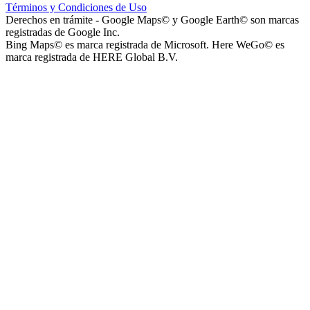
Términos y Condiciones de Uso
Instituto La Santísima Trinidad - Nivel Inicial
Derechos en trámite - Google Maps© y Google Earth© son marcas
registradas de Google Inc.
Bing Maps© es marca registrada de Microsoft. Here WeGo© es
marca registrada de HERE Global B.V.
Instituto Nuestra Señora de Loreto (Nuestra Señora de Loreto -
Nivel Secundario)
Colegio Nuestra Señora de Loreto (Nuestra Señora de Loreto -
Nivel Primario)
Nuestra Señora de Loreto - Nivel Inicial