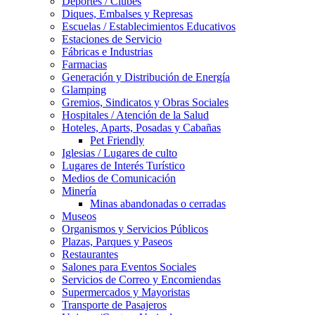
Deportes / Clubes
Diques, Embalses y Represas
Escuelas / Establecimientos Educativos
Estaciones de Servicio
Fábricas e Industrias
Farmacias
Generación y Distribución de Energía
Glamping
Gremios, Sindicatos y Obras Sociales
Hospitales / Atención de la Salud
Hoteles, Aparts, Posadas y Cabañas
Pet Friendly
Iglesias / Lugares de culto
Lugares de Interés Turístico
Medios de Comunicación
Minería
Minas abandonadas o cerradas
Museos
Organismos y Servicios Públicos
Plazas, Parques y Paseos
Restaurantes
Salones para Eventos Sociales
Servicios de Correo y Encomiendas
Supermercados y Mayoristas
Transporte de Pasajeros