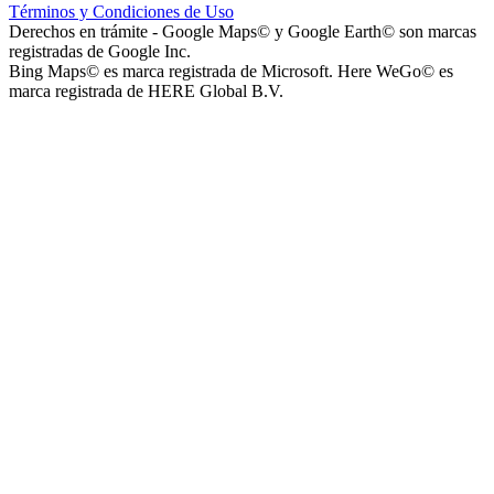
Términos y Condiciones de Uso
Instituto La Santísima Trinidad - Nivel Inicial
Derechos en trámite - Google Maps© y Google Earth© son marcas
registradas de Google Inc.
Bing Maps© es marca registrada de Microsoft. Here WeGo© es
marca registrada de HERE Global B.V.
Instituto Nuestra Señora de Loreto (Nuestra Señora de Loreto -
Nivel Secundario)
Colegio Nuestra Señora de Loreto (Nuestra Señora de Loreto -
Nivel Primario)
Nuestra Señora de Loreto - Nivel Inicial