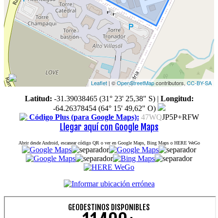
Leaflet
| ©
OpenStreetMap
contributors,
CC-BY-SA
Latitud:
-31.39038465 (31° 23' 25,38" S)
|
Longitud:
-64.26378454 (64° 15' 49,62" O)
Código Plus (para Google Maps):
47WQ
JP5P+RFW
Llegar aquí con Google Maps
Abrir desde Android, escanear código QR o ver en Google Maps, Bing Maps o HERE WeGo
GEODESTINOS DISPONIBLES