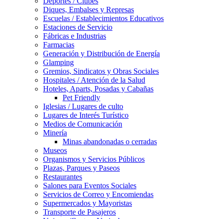
Deportes / Clubes
Diques, Embalses y Represas
Escuelas / Establecimientos Educativos
Estaciones de Servicio
Fábricas e Industrias
Farmacias
Generación y Distribución de Energía
Glamping
Gremios, Sindicatos y Obras Sociales
Hospitales / Atención de la Salud
Hoteles, Aparts, Posadas y Cabañas
Pet Friendly
Iglesias / Lugares de culto
Lugares de Interés Turístico
Medios de Comunicación
Minería
Minas abandonadas o cerradas
Museos
Organismos y Servicios Públicos
Plazas, Parques y Paseos
Restaurantes
Salones para Eventos Sociales
Servicios de Correo y Encomiendas
Supermercados y Mayoristas
Transporte de Pasajeros