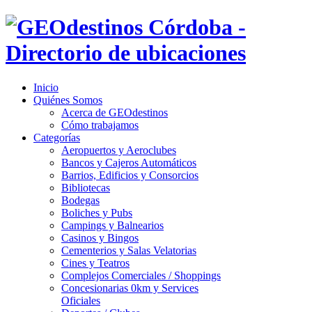
Inicio
Quiénes Somos
Acerca de GEOdestinos
Cómo trabajamos
Categorías
Aeropuertos y Aeroclubes
Bancos y Cajeros Automáticos
Barrios, Edificios y Consorcios
Bibliotecas
Bodegas
Boliches y Pubs
Campings y Balnearios
Casinos y Bingos
Cementerios y Salas Velatorias
Cines y Teatros
Complejos Comerciales / Shoppings
Concesionarias 0km y Services
Oficiales