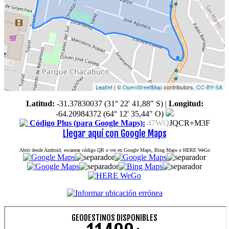
Leaflet
| ©
OpenStreetMap
contributors,
CC-BY-SA
Latitud:
-31.37830037 (31° 22' 41,88" S)
|
Longitud:
-64.20984372 (64° 12' 35,44" O)
Código Plus (para Google Maps):
47WQ
JQCR+M3F
Llegar aquí con Google Maps
Abrir desde Android, escanear código QR o ver en Google Maps, Bing Maps o HERE WeGo
GEODESTINOS DISPONIBLES