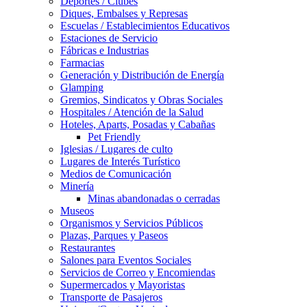
Deportes / Clubes
Diques, Embalses y Represas
Escuelas / Establecimientos Educativos
Estaciones de Servicio
Fábricas e Industrias
Farmacias
Generación y Distribución de Energía
Glamping
Gremios, Sindicatos y Obras Sociales
Hospitales / Atención de la Salud
Hoteles, Aparts, Posadas y Cabañas
Pet Friendly
Iglesias / Lugares de culto
Lugares de Interés Turístico
Medios de Comunicación
Minería
Minas abandonadas o cerradas
Museos
Organismos y Servicios Públicos
Plazas, Parques y Paseos
Restaurantes
Salones para Eventos Sociales
Servicios de Correo y Encomiendas
Supermercados y Mayoristas
Transporte de Pasajeros