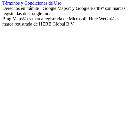
Términos y Condiciones de Uso
Instituto La Santísima Trinidad - Nivel Inicial
Derechos en trámite - Google Maps© y Google Earth© son marcas
registradas de Google Inc.
Bing Maps© es marca registrada de Microsoft. Here WeGo© es
marca registrada de HERE Global B.V.
Instituto Nuestra Señora de Loreto (Nuestra Señora de Loreto -
Nivel Secundario)
Colegio Nuestra Señora de Loreto (Nuestra Señora de Loreto -
Nivel Primario)
Nuestra Señora de Loreto - Nivel Inicial