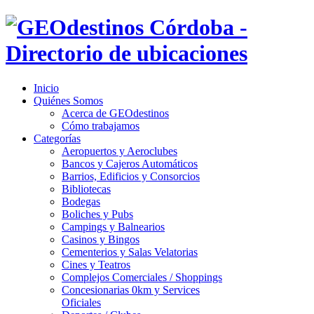
Inicio
Quiénes Somos
Acerca de GEOdestinos
Cómo trabajamos
Categorías
Aeropuertos y Aeroclubes
Bancos y Cajeros Automáticos
Barrios, Edificios y Consorcios
Bibliotecas
Bodegas
Boliches y Pubs
Campings y Balnearios
Casinos y Bingos
Cementerios y Salas Velatorias
Cines y Teatros
Complejos Comerciales / Shoppings
Concesionarias 0km y Services
Oficiales