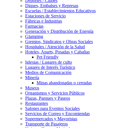
Deportes / Clubes
Diques, Embalses y Represas
Escuelas / Establecimientos Educativos
Estaciones de Servicio
Fábricas e Industrias
Farmacias
Generación y Distribución de Energía
Glamping
Gremios, Sindicatos y Obras Sociales
Hospitales / Atención de la Salud
Hoteles, Aparts, Posadas y Cabañas
Pet Friendly
Iglesias / Lugares de culto
Lugares de Interés Turístico
Medios de Comunicación
Minería
Minas abandonadas o cerradas
Museos
Organismos y Servicios Públicos
Plazas, Parques y Paseos
Restaurantes
Salones para Eventos Sociales
Servicios de Correo y Encomiendas
Supermercados y Mayoristas
Transporte de Pasajeros