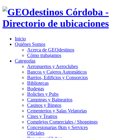
Inicio
Quiénes Somos
Acerca de GEOdestinos
Cómo trabajamos
Categorías
Aeropuertos y Aeroclubes
Bancos y Cajeros Automáticos
Barrios, Edificios y Consorcios
Bibliotecas
Bodegas
Boliches y Pubs
Campings y Balnearios
Casinos y Bingos
Cementerios y Salas Velatorias
Cines y Teatros
Complejos Comerciales / Shoppings
Concesionarias 0km y Services
Oficiales