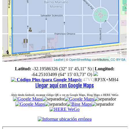
Leaflet
| ©
OpenStreetMap
contributors,
CC-BY-SA
Latitud:
-32.19586326 (32° 11' 45,11" S)
|
Longitud:
-64.25103499 (64° 15' 03,73" O)
Código Plus (para Google Maps):
47VQ
RP3X+MH4
Llegar aquí con Google Maps
Abrir desde Android, escanear código QR o ver en Google Maps, Bing Maps o HERE WeGo