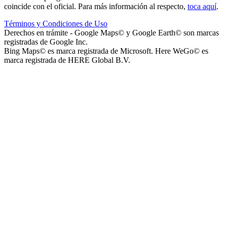
coincide con el oficial. Para más información al respecto,
toca aquí
.
Términos y Condiciones de Uso
Instituto La Santísima Trinidad - Nivel Inicial
Derechos en trámite - Google Maps© y Google Earth© son marcas
registradas de Google Inc.
Bing Maps© es marca registrada de Microsoft. Here WeGo© es
marca registrada de HERE Global B.V.
Instituto Nuestra Señora de Loreto (Nuestra Señora de Loreto -
Nivel Secundario)
Colegio Nuestra Señora de Loreto (Nuestra Señora de Loreto -
Nivel Primario)
Nuestra Señora de Loreto - Nivel Inicial