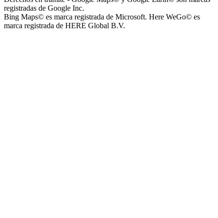
registradas de Google Inc.
Bing Maps© es marca registrada de Microsoft. Here WeGo© es
marca registrada de HERE Global B.V.
Instituto Nuestra Señora de Loreto (Nuestra Señora de Loreto -
Nivel Secundario)
Colegio Nuestra Señora de Loreto (Nuestra Señora de Loreto -
Nivel Primario)
Nuestra Señora de Loreto - Nivel Inicial
Instituto Santísima Trinidad - Nivel Secundario