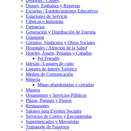
Deportes / Clubes
Diques, Embalses y Represas
Escuelas / Establecimientos Educativos
Estaciones de Servicio
Fábricas e Industrias
Farmacias
Generación y Distribución de Energía
Glamping
Gremios, Sindicatos y Obras Sociales
Hospitales / Atención de la Salud
Hoteles, Aparts, Posadas y Cabañas
Pet Friendly
Iglesias / Lugares de culto
Lugares de Interés Turístico
Medios de Comunicación
Minería
Minas abandonadas o cerradas
Museos
Organismos y Servicios Públicos
Plazas, Parques y Paseos
Restaurantes
Salones para Eventos Sociales
Servicios de Correo y Encomiendas
Supermercados y Mayoristas
Transporte de Pasajeros