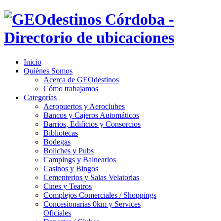
Inicio
Quiénes Somos
Acerca de GEOdestinos
Cómo trabajamos
Categorías
Aeropuertos y Aeroclubes
Bancos y Cajeros Automáticos
Barrios, Edificios y Consorcios
Bibliotecas
Bodegas
Boliches y Pubs
Campings y Balnearios
Casinos y Bingos
Cementerios y Salas Velatorias
Cines y Teatros
Complejos Comerciales / Shoppings
Concesionarias 0km y Services
Oficiales