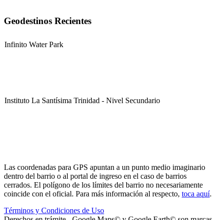
Geodestinos Recientes
Infinito Water Park
Instituto La Santísima Trinidad - Nivel Secundario
Instituto La Santísima Trinidad - Nivel Primario
Las coordenadas para GPS apuntan a un punto medio imaginario
dentro del barrio o al portal de ingreso en el caso de barrios
cerrados. El polígono de los límites del barrio no necesariamente
coincide con el oficial. Para más información al respecto,
toca aquí
.
Términos y Condiciones de Uso
Instituto La Santísima Trinidad - Nivel Inicial
Derechos en trámite - Google Maps© y Google Earth© son marcas