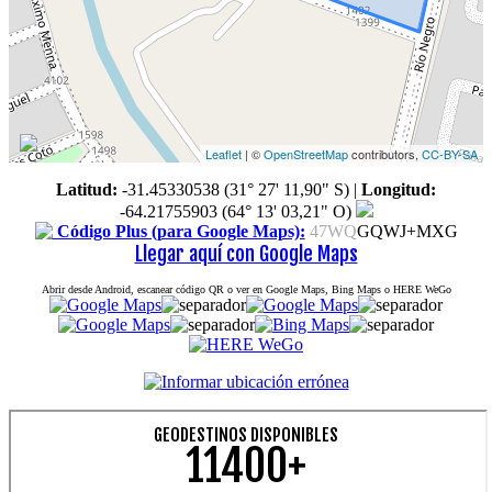
Leaflet
| ©
OpenStreetMap
contributors,
CC-BY-SA
Latitud:
-31.45330538 (31° 27' 11,90" S)
|
Longitud:
-64.21755903 (64° 13' 03,21" O)
Código Plus (para Google Maps):
47WQ
GQWJ+MXG
Llegar aquí con Google Maps
Abrir desde Android, escanear código QR o ver en Google Maps, Bing Maps o HERE WeGo
GEODESTINOS DISPONIBLES
11400+