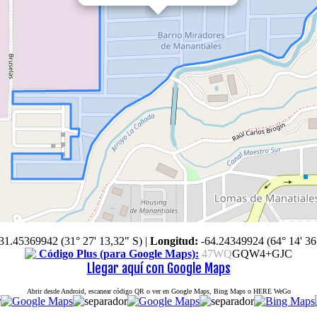
31.45369942 (31° 27' 13,32" S)
|
Longitud:
-64.24349924 (64° 14' 36
Código Plus (para Google Maps):
47WQ
GQW4+GJC
Llegar aquí con Google Maps
Abrir desde Android, escanear código QR o ver en Google Maps, Bing Maps o HERE WeGo