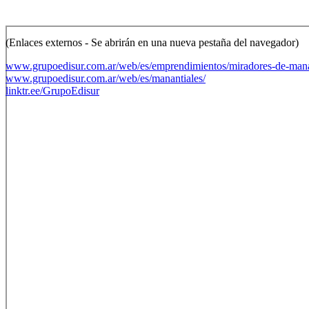
(Enlaces externos - Se abrirán en una nueva pestaña del navegador)
www.grupoedisur.com.ar/web/es/emprendimientos/miradores-de-mana
www.grupoedisur.com.ar/web/es/manantiales/
linktr.ee/GrupoEdisur