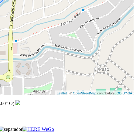
Leaflet
| ©
OpenStreetMap
contributors,
CC-BY-SA
,60" O)