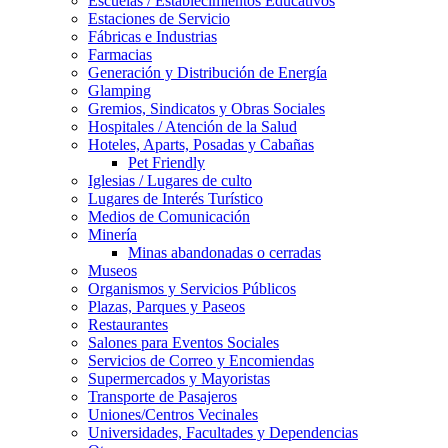
Escuelas / Establecimientos Educativos
Estaciones de Servicio
Fábricas e Industrias
Farmacias
Generación y Distribución de Energía
Glamping
Gremios, Sindicatos y Obras Sociales
Hospitales / Atención de la Salud
Hoteles, Aparts, Posadas y Cabañas
Pet Friendly
Iglesias / Lugares de culto
Lugares de Interés Turístico
Medios de Comunicación
Minería
Minas abandonadas o cerradas
Museos
Organismos y Servicios Públicos
Plazas, Parques y Paseos
Restaurantes
Salones para Eventos Sociales
Servicios de Correo y Encomiendas
Supermercados y Mayoristas
Transporte de Pasajeros
Uniones/Centros Vecinales
Universidades, Facultades y Dependencias