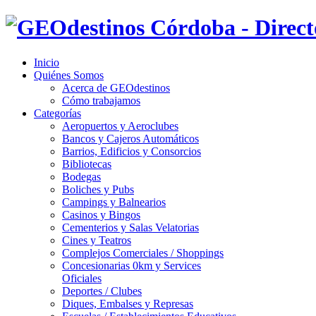
Inicio
Quiénes Somos
Acerca de GEOdestinos
Cómo trabajamos
Categorías
Aeropuertos y Aeroclubes
Bancos y Cajeros Automáticos
Barrios, Edificios y Consorcios
Bibliotecas
Bodegas
Boliches y Pubs
Campings y Balnearios
Casinos y Bingos
Cementerios y Salas Velatorias
Cines y Teatros
Complejos Comerciales / Shoppings
Concesionarias 0km y Services
Oficiales
Deportes / Clubes
Diques, Embalses y Represas