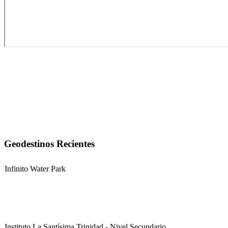
Geodestinos Recientes
Infinito Water Park
Instituto La Santísima Trinidad - Nivel Secundario