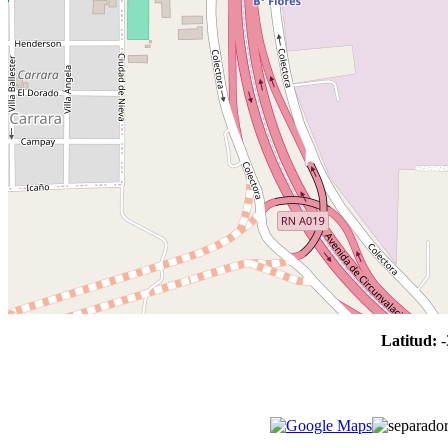
Latitud:
-