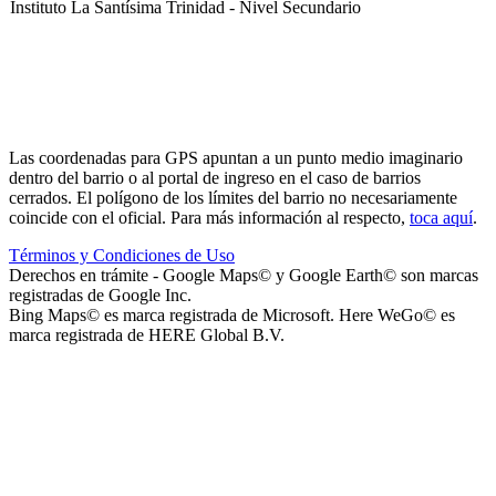
Instituto La Santísima Trinidad - Nivel Secundario
Instituto La Santísima Trinidad - Nivel Primario
Las coordenadas para GPS apuntan a un punto medio imaginario
dentro del barrio o al portal de ingreso en el caso de barrios
cerrados. El polígono de los límites del barrio no necesariamente
coincide con el oficial. Para más información al respecto,
toca aquí
.
Términos y Condiciones de Uso
Instituto La Santísima Trinidad - Nivel Inicial
Derechos en trámite - Google Maps© y Google Earth© son marcas
registradas de Google Inc.
Bing Maps© es marca registrada de Microsoft. Here WeGo© es
marca registrada de HERE Global B.V.
Instituto Nuestra Señora de Loreto (Nuestra Señora de Loreto -
Nivel Secundario)