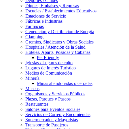
Deportes / Clubes
Diques, Embalses y Represas
Escuelas / Establecimientos Educativos
Estaciones de Servicio
Fábricas e Industrias
Farmacias
Generación y Distribución de Energía
Glamping
Gremios, Sindicatos y Obras Sociales
Hospitales / Atención de la Salud
Hoteles, Aparts, Posadas y Cabañas
Pet Friendly
Iglesias / Lugares de culto
Lugares de Interés Turístico
Medios de Comunicación
Minería
Minas abandonadas o cerradas
Museos
Organismos y Servicios Públicos
Plazas, Parques y Paseos
Restaurantes
Salones para Eventos Sociales
Servicios de Correo y Encomiendas
Supermercados y Mayoristas
Transporte de Pasajeros