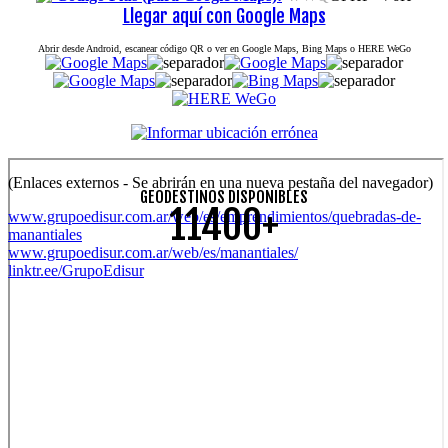
Llegar aquí con Google Maps
Abrir desde Android, escanear código QR o ver en Google Maps, Bing Maps o HERE WeGo
(Enlaces externos - Se abrirán en una nueva pestaña del navegador)
GEODESTINOS DISPONIBLES
11400+
www.grupoedisur.com.ar/web/es/emprendimientos/quebradas-de-
manantiales
www.grupoedisur.com.ar/web/es/manantiales/
linktr.ee/GrupoEdisur