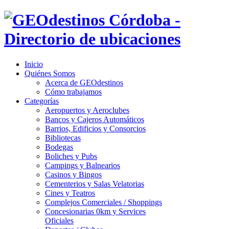
Inicio
Quiénes Somos
Acerca de GEOdestinos
Cómo trabajamos
Categorías
Aeropuertos y Aeroclubes
Bancos y Cajeros Automáticos
Barrios, Edificios y Consorcios
Bibliotecas
Bodegas
Boliches y Pubs
Campings y Balnearios
Casinos y Bingos
Cementerios y Salas Velatorias
Cines y Teatros
Complejos Comerciales / Shoppings
Concesionarias 0km y Services
Oficiales