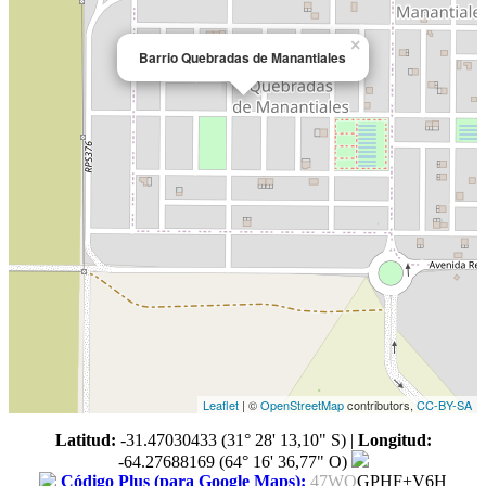
×
Barrio Quebradas de Manantiales
Leaflet
| ©
OpenStreetMap
contributors,
CC-BY-SA
Latitud:
-31.47030433 (31° 28' 13,10" S)
|
Longitud:
-64.27688169 (64° 16' 36,77" O)
Código Plus (para Google Maps):
47WQ
GPHF+V6H