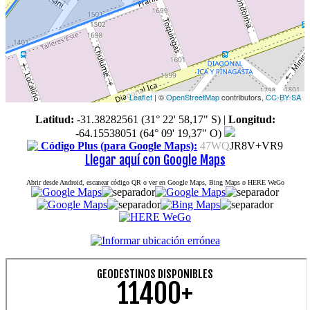
Leaflet
| ©
OpenStreetMap
contributors,
CC-BY-SA
Latitud:
-31.38282561 (31° 22' 58,17" S)
|
Longitud:
-64.15538051 (64° 09' 19,37" O)
Código Plus (para Google Maps):
47WQ
JR8V+VR9
Llegar aquí con Google Maps
Abrir desde Android, escanear código QR o ver en Google Maps, Bing Maps o HERE WeGo
GEODESTINOS DISPONIBLES
11400+