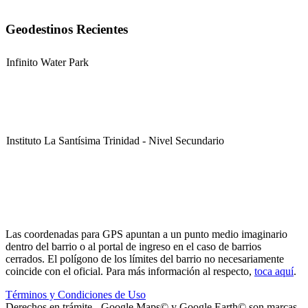
Geodestinos Recientes
Infinito Water Park
Instituto La Santísima Trinidad - Nivel Secundario
Instituto La Santísima Trinidad - Nivel Primario
Las coordenadas para GPS apuntan a un punto medio imaginario
dentro del barrio o al portal de ingreso en el caso de barrios
cerrados. El polígono de los límites del barrio no necesariamente
coincide con el oficial. Para más información al respecto,
toca aquí
.
Términos y Condiciones de Uso
Instituto La Santísima Trinidad - Nivel Inicial
Derechos en trámite - Google Maps© y Google Earth© son marcas