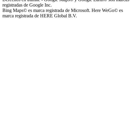
registradas de Google Inc.
Bing Maps© es marca registrada de Microsoft. Here WeGo© es
marca registrada de HERE Global B.V.
Instituto Nuestra Señora de Loreto (Nuestra Señora de Loreto -
Nivel Secundario)
Colegio Nuestra Señora de Loreto (Nuestra Señora de Loreto -
Nivel Primario)
Nuestra Señora de Loreto - Nivel Inicial
Instituto Santísima Trinidad - Nivel Secundario