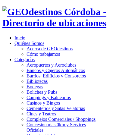
Inicio
Quiénes Somos
Acerca de GEOdestinos
Cómo trabajamos
Categorías
Aeropuertos y Aeroclubes
Bancos y Cajeros Automáticos
Barrios, Edificios y Consorcios
Bibliotecas
Bodegas
Boliches y Pubs
Campings y Balnearios
Casinos y Bingos
Cementerios y Salas Velatorias
Cines y Teatros
Complejos Comerciales / Shoppings
Concesionarias 0km y Services
Oficiales