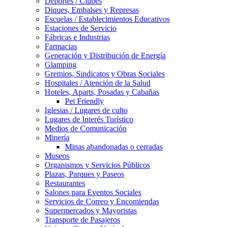
Deportes / Clubes
Diques, Embalses y Represas
Escuelas / Establecimientos Educativos
Estaciones de Servicio
Fábricas e Industrias
Farmacias
Generación y Distribución de Energía
Glamping
Gremios, Sindicatos y Obras Sociales
Hospitales / Atención de la Salud
Hoteles, Aparts, Posadas y Cabañas
Pet Friendly
Iglesias / Lugares de culto
Lugares de Interés Turístico
Medios de Comunicación
Minería
Minas abandonadas o cerradas
Museos
Organismos y Servicios Públicos
Plazas, Parques y Paseos
Restaurantes
Salones para Eventos Sociales
Servicios de Correo y Encomiendas
Supermercados y Mayoristas
Transporte de Pasajeros