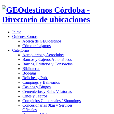
Inicio
Quiénes Somos
Acerca de GEOdestinos
Cómo trabajamos
Categorías
Aeropuertos y Aeroclubes
Bancos y Cajeros Automáticos
Barrios, Edificios y Consorcios
Bibliotecas
Bodegas
Boliches y Pubs
Campings y Balnearios
Casinos y Bingos
Cementerios y Salas Velatorias
Cines y Teatros
Complejos Comerciales / Shoppings
Concesionarias 0km y Services
Oficiales