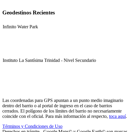
Geodestinos Recientes
Infinito Water Park
Instituto La Santísima Trinidad - Nivel Secundario
Instituto La Santísima Trinidad - Nivel Primario
Las coordenadas para GPS apuntan a un punto medio imaginario
dentro del barrio o al portal de ingreso en el caso de barrios
cerrados. El polígono de los límites del barrio no necesariamente
coincide con el oficial. Para más información al respecto,
toca aquí
.
Términos y Condiciones de Uso
Instituto La Santísima Trinidad - Nivel Inicial
Derechos en trámite - Google Maps© y Google Earth© son marcas