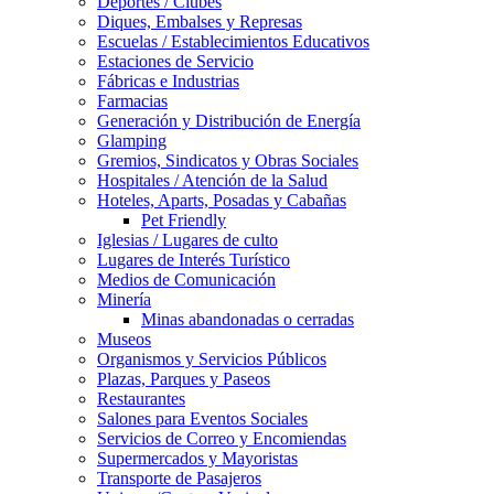
Deportes / Clubes
Diques, Embalses y Represas
Escuelas / Establecimientos Educativos
Estaciones de Servicio
Fábricas e Industrias
Farmacias
Generación y Distribución de Energía
Glamping
Gremios, Sindicatos y Obras Sociales
Hospitales / Atención de la Salud
Hoteles, Aparts, Posadas y Cabañas
Pet Friendly
Iglesias / Lugares de culto
Lugares de Interés Turístico
Medios de Comunicación
Minería
Minas abandonadas o cerradas
Museos
Organismos y Servicios Públicos
Plazas, Parques y Paseos
Restaurantes
Salones para Eventos Sociales
Servicios de Correo y Encomiendas
Supermercados y Mayoristas
Transporte de Pasajeros