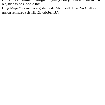
registradas de Google Inc.
Bing Maps© es marca registrada de Microsoft. Here WeGo© es
marca registrada de HERE Global B.V.
Instituto Nuestra Señora de Loreto (Nuestra Señora de Loreto -
Nivel Secundario)
Colegio Nuestra Señora de Loreto (Nuestra Señora de Loreto -
Nivel Primario)
Nuestra Señora de Loreto - Nivel Inicial
Instituto Santísima Trinidad - Nivel Secundario