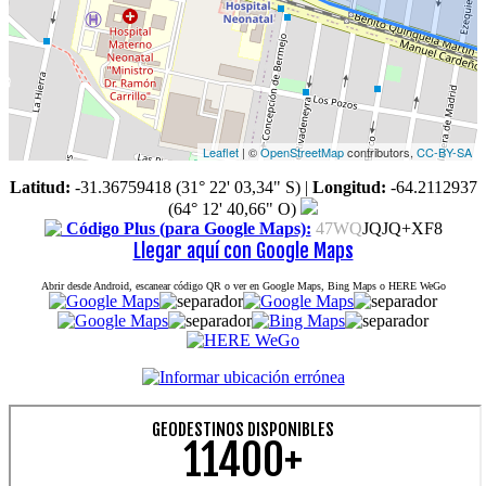
Leaflet
| ©
OpenStreetMap
contributors,
CC-BY-SA
Latitud:
-31.36759418 (31° 22' 03,34" S)
|
Longitud:
-64.2112937
(64° 12' 40,66" O)
Código Plus (para Google Maps):
47WQ
JQJQ+XF8
Llegar aquí con Google Maps
Abrir desde Android, escanear código QR o ver en Google Maps, Bing Maps o HERE WeGo
GEODESTINOS DISPONIBLES
11400+