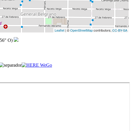
Leaflet
| ©
OpenStreetMap
contributors,
CC-BY-SA
,56" O)