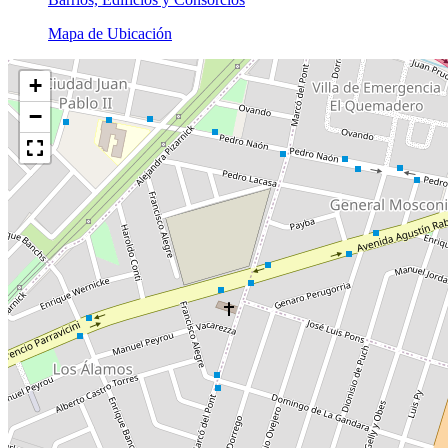
Mapa de Ubicación
+
−