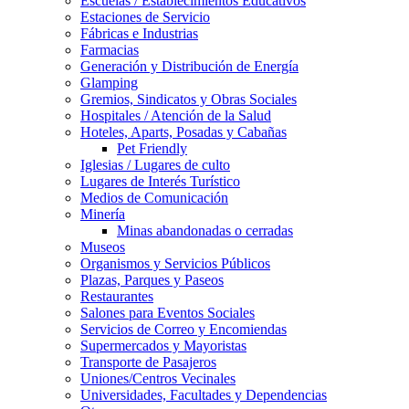
Escuelas / Establecimientos Educativos
Estaciones de Servicio
Fábricas e Industrias
Farmacias
Generación y Distribución de Energía
Glamping
Gremios, Sindicatos y Obras Sociales
Hospitales / Atención de la Salud
Hoteles, Aparts, Posadas y Cabañas
Pet Friendly
Iglesias / Lugares de culto
Lugares de Interés Turístico
Medios de Comunicación
Minería
Minas abandonadas o cerradas
Museos
Organismos y Servicios Públicos
Plazas, Parques y Paseos
Restaurantes
Salones para Eventos Sociales
Servicios de Correo y Encomiendas
Supermercados y Mayoristas
Transporte de Pasajeros
Uniones/Centros Vecinales
Universidades, Facultades y Dependencias