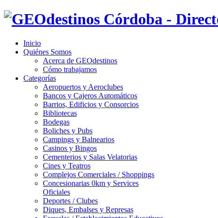
Inicio
Quiénes Somos
Acerca de GEOdestinos
Cómo trabajamos
Categorías
Aeropuertos y Aeroclubes
Bancos y Cajeros Automáticos
Barrios, Edificios y Consorcios
Bibliotecas
Bodegas
Boliches y Pubs
Campings y Balnearios
Casinos y Bingos
Cementerios y Salas Velatorias
Cines y Teatros
Complejos Comerciales / Shoppings
Concesionarias 0km y Services
Oficiales
Deportes / Clubes
Diques, Embalses y Represas