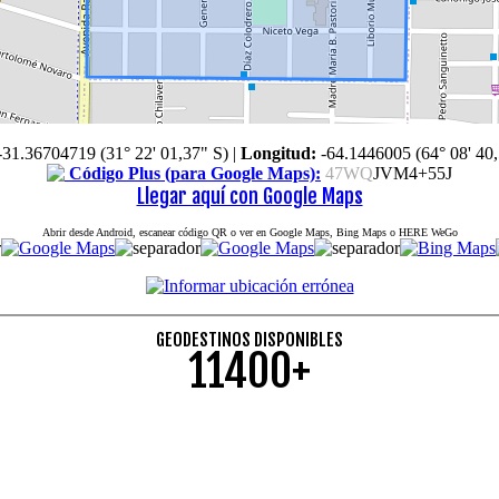
-31.36704719 (31° 22' 01,37" S)
|
Longitud:
-64.1446005 (64° 08' 40
Código Plus (para Google Maps):
47WQ
JVM4+55J
Llegar aquí con Google Maps
Abrir desde Android, escanear código QR o ver en Google Maps, Bing Maps o HERE WeGo
GEODESTINOS DISPONIBLES
11400+