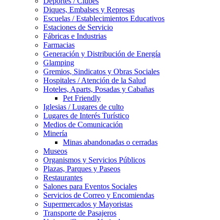
Deportes / Clubes
Diques, Embalses y Represas
Escuelas / Establecimientos Educativos
Estaciones de Servicio
Fábricas e Industrias
Farmacias
Generación y Distribución de Energía
Glamping
Gremios, Sindicatos y Obras Sociales
Hospitales / Atención de la Salud
Hoteles, Aparts, Posadas y Cabañas
Pet Friendly
Iglesias / Lugares de culto
Lugares de Interés Turístico
Medios de Comunicación
Minería
Minas abandonadas o cerradas
Museos
Organismos y Servicios Públicos
Plazas, Parques y Paseos
Restaurantes
Salones para Eventos Sociales
Servicios de Correo y Encomiendas
Supermercados y Mayoristas
Transporte de Pasajeros