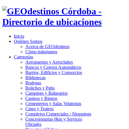
Inicio
Quiénes Somos
Acerca de GEOdestinos
Cómo trabajamos
Categorías
Aeropuertos y Aeroclubes
Bancos y Cajeros Automáticos
Barrios, Edificios y Consorcios
Bibliotecas
Bodegas
Boliches y Pubs
Campings y Balnearios
Casinos y Bingos
Cementerios y Salas Velatorias
Cines y Teatros
Complejos Comerciales / Shoppings
Concesionarias 0km y Services
Oficiales