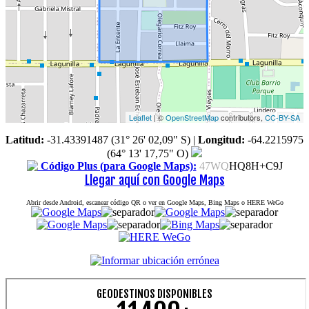
Leaflet
| ©
OpenStreetMap
contributors,
CC-BY-SA
Latitud:
-31.43391487 (31° 26' 02,09" S)
|
Longitud:
-64.2215975
(64° 13' 17,75" O)
Código Plus (para Google Maps):
47WQ
HQ8H+C9J
Llegar aquí con Google Maps
Abrir desde Android, escanear código QR o ver en Google Maps, Bing Maps o HERE WeGo
GEODESTINOS DISPONIBLES