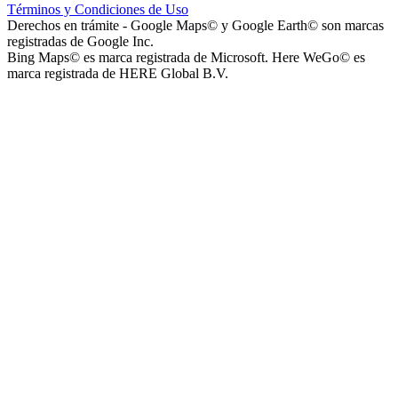
Términos y Condiciones de Uso
Instituto La Santísima Trinidad - Nivel Inicial
Derechos en trámite - Google Maps© y Google Earth© son marcas
registradas de Google Inc.
Bing Maps© es marca registrada de Microsoft. Here WeGo© es
marca registrada de HERE Global B.V.
Instituto Nuestra Señora de Loreto (Nuestra Señora de Loreto -
Nivel Secundario)
Colegio Nuestra Señora de Loreto (Nuestra Señora de Loreto -
Nivel Primario)
Nuestra Señora de Loreto - Nivel Inicial