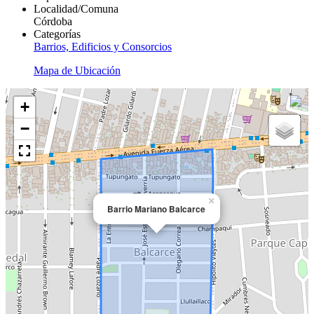
Localidad/Comuna
Córdoba
Categorías
Barrios, Edificios y Consorcios
Mapa de Ubicación
+
−
×
Barrio Mariano Balcarce